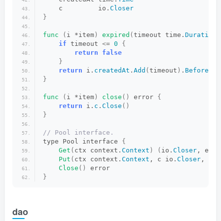
    c         io.
Closer
}
func
(
i *item
)
expired
(
timeout time.
Duration
)
if
 timeout 
<
= 
0
{
return
false
}
return
 i.
createdAt
.
Add
(
timeout
)
.
Before
(
no
}
func
(
i *item
)
close
()
 error 
{
return
 i.
c
.
Close
()
}
// Pool interface.
type Pool interface 
{
Get
(
ctx context.
Context
)
(
io.
Closer
, erro
Put
(
ctx context.
Context
, c io.
Closer
, for
Close
()
 error
}
dao