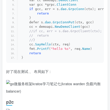
    var cc demoapi.
DemoClient
    var gcc *grpc.
ClientConn
if
 gcc, err = s.
dao
.
GrpcConn
(
ctx
)
; err !=
return
}
    defer s.
dao
.
GrpcConnPut
(
ctx, gcc
)
    cc = demoapi.
NewDemoClient
(
gcc
)
 //if cc, err = s.dao.GrpcClient(ctx); err
 //  return
 //}
    cc.
SayHello
(
ctx, req
)
    fmt.
Printf
(
"hello %s"
, req.
Name
)
return
}
好了现在测试 、 布局如下 :
p2c