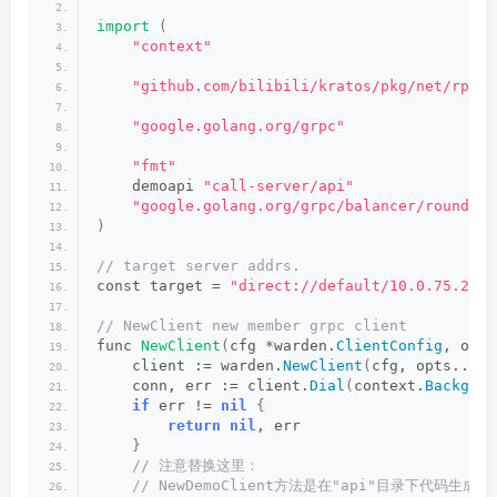
import
(
"context"
"github.com/bilibili/kratos/pkg/net/rpc/w
"google.golang.org/grpc"
"fmt"
    demoapi 
"call-server/api"
"google.golang.org/grpc/balancer/roundrob
)
// target server addrs.
const target = 
"direct://default/10.0.75.2:30
// NewClient new member grpc client
func 
NewClient
(
cfg *warden.
ClientConfig
, opts
    client := warden.
NewClient
(
cfg, opts...
)
    conn, err := client.
Dial
(
context.
Backgrou
if
 err != 
nil
{
return
nil
, err
}
 // 注意替换这里：
 // NewDemoClient方法是在"api"目录下代码生成的