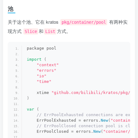
池
关于这个池、它在 kratos
有两种实
pkg/container/pool
现方式
和
方式。
Slice
List
package pool
import
(
"context"
"errors"
"io"
"time"
    xtime 
"github.com/bilibili/kratos/pkg/tim
)
var
(
 // ErrPoolExhausted connections are exhau
    ErrPoolExhausted = errors.
New
(
"container/
 // ErrPoolClosed connection pool is close
    ErrPoolClosed = errors.
New
(
"container/poo