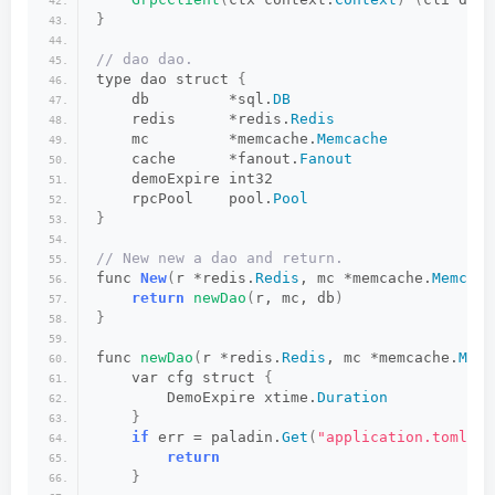
}
// dao dao.
type dao struct 
{
    db         *sql.
DB
    redis      *redis.
Redis
    mc         *memcache.
Memcache
    cache      *fanout.
Fanout
    demoExpire int32
    rpcPool    pool.
Pool
}
// New new a dao and return.
func 
New
(
r *redis.
Redis
, mc *memcache.
Memcach
return
newDao
(
r, mc, db
)
}
func 
newDao
(
r *redis.
Redis
, mc *memcache.
Memc
    var cfg struct 
{
        DemoExpire xtime.
Duration
}
if
 err = paladin.
Get
(
"application.toml"
)
.
return
}