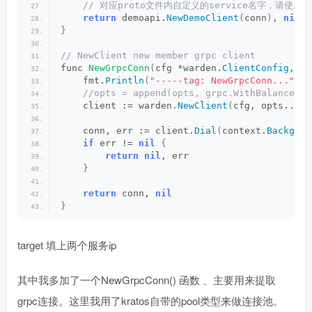
 // 对应proto文件内自定义的service名字，请使
return
 demoapi.
NewDemoClient
(
conn
)
, 
nil
}
// NewClient new member grpc client
func 
NewGrpcConn
(
cfg *warden.
ClientConfig
, op
    fmt.
Println
(
"-----tag: NewGrpcConn..."
)
 //opts = append(opts, grpc.WithBalancerNa
    client := warden.
NewClient
(
cfg, opts...
)
    conn, err := client.
Dial
(
context.
Backgrou
if
 err != 
nil
{
return
nil
, err
}
return
 conn, 
nil
}
target 填上两个服务ip
其中我多加了一个NewGrpcConn() 函数 、主要用来提取
grpc连接。这里我用了kratos自带的pool类型来做连接池。