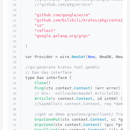
 //"github.com/pkg/errors"
"github.com/google/wire"
"github.com/bilibili/kratos/pkg/container
"io"
"reflect"
"google.golang.org/grpc"
)
var Provider = wire.
NewSet
(
New
, NewDB, NewRed
//go:generate kratos tool genbts
// Dao dao interface
type Dao interface 
{
Close
()
Ping
(
ctx context.
Context
)
(
err error
)
 // bts: -nullcache=&model.Article{ID:-1} 
Article
(
c context.
Context
, id int64
)
(
*mo
 //SayHello(c context.Context, req *demoap
 //get an demo grpcConn/grpcClient/ from r
GrpcConnPut
(
ctx context.
Context
, cc *grpc
GrpcConn
(
ctx context.
Context
)
(
gcc *grpc.
GrpcClient
(
ctx context.
Context
)
(
cli demo