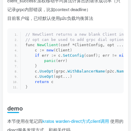
client_success:加权移动平均算法计算出的请求成功率（只
记录grpc内部错误，比如context deadline）
目前客户端，已经默认使用p2c负载均衡算法
// NewClient returns a new blank Client insta
// opt can be used to add grpc dial options.
func 
NewClient
(
conf *ClientConfig, opt ...grp
    c := 
new
(
Client
)
if
 err := c.
SetConfig
(
conf
)
; err != 
nil
{
panic
(
err
)
}
    c.
UseOpt
(
grpc.
WithBalancerName
(
p2c.
Name
))
    c.
UseOpt
(
opt...
)
return
 c
}
demo
本节使用在笔记四
kratos warden-direct方式client调用
使用的
direct服务发现方式、和相关代码。