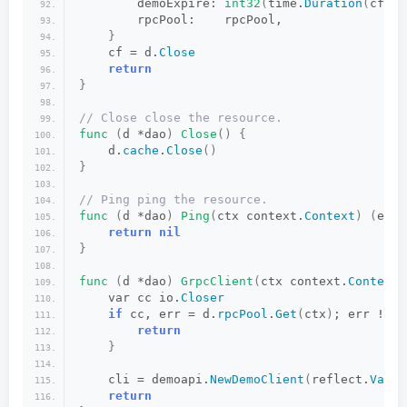
        demoExpire: 
int32
(
time.
Duration
(
cfg.
D
        rpcPool:    rpcPool,
}
    cf = d.
Close
return
}
// Close close the resource.
func
(
d *dao
)
Close
()
{
    d.
cache
.
Close
()
}
// Ping ping the resource.
func
(
d *dao
)
Ping
(
ctx context.
Context
)
(
err 
return
nil
}
func
(
d *dao
)
GrpcClient
(
ctx context.
Context
)
    var cc io.
Closer
if
 cc, err = d.
rpcPool
.
Get
(
ctx
)
; err != 
n
return
}
    cli = demoapi.
NewDemoClient
(
reflect.
Value
return