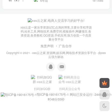
6年前
1446
xss云是一家乐享资源记忆点滴的博客,主要分享程序源
码,站长工具,网络技术,免费空间,模板插件,网赚项目,各
类资源,各类教程,QQ资源,手机应用,致力创造一个高质
量分享平台
免责声明
广告合作
Copyright © 2021 ·
xss云之家,资源网,娱乐网,网络技术资源分享平台
· 由
xss
云
强力驱动.
扫码加QQ群
扫码关注公众号
鄂ICP备19016175号-1
网站已安全运行: 2448天15小
时48分56秒