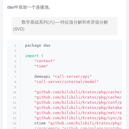
dao中添加一个连接池。
数学基础系列(六)—-特征值分解和奇异值分解
(SVD)
package dao
import
(
"context"
"time"
    demoapi 
"call-server/api"
"call-server/internal/model"
"github.com/bilibili/kratos/pkg/cache/mem
"github.com/bilibili/kratos/pkg/cache/red
"github.com/bilibili/kratos/pkg/conf/pala
"github.com/bilibili/kratos/pkg/database/
"github.com/bilibili/kratos/pkg/net/rpc/w
"github.com/bilibili/kratos/pkg/sync/pipe
    xtime 
"github.com/bilibili/kratos/pkg/tim
 //grpcempty "github.com/golang/protobuf/p