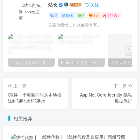
站长
关注
2
938
7
35
144W+
这家伙很懒，什么都没有写...
《唐人街探案3》电影完整版_HDTC高清视频资源免费在线观看
Protected: 萝莉白丝—丝袜写真
上一篇
下一篇
Git将一个项目同时从本地推
Asp.Net Core Identity 隐私
送到GitHub和Gitee
数据保护
相关推荐
线性代数丨《线性代数及其应用》思维导图