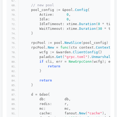
 // new pool
    pool_config := &pool.
Config
{
        Active:      
0
,
        Idle:        
0
,
        IdleTimeout: xtime.
Duration
(
0
*
 time.
        WaitTimeout: xtime.
Duration
(
30
*
 time
}
    rpcPool := pool.
NewSlice
(
pool_config
)
    rpcPool.
New
 = 
func
(
ctx context.
Context
)
(
        wcfg := &warden.
ClientConfig
{}
        paladin.
Get
(
"grpc.toml"
)
.
UnmarshalTOM
if
 cli, err = 
NewGrpcConn
(
wcfg
)
; err 
return
}
return
}
    d = &dao
{
        db:         db,
        redis:      r,
        mc:         mc,
        cache:      fanout.
New
(
"cache"
)
,