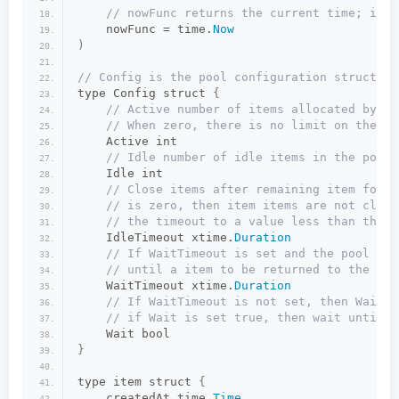
 // nowFunc returns the current time; it's
    nowFunc = time.
Now
)
// Config is the pool configuration struct.
type Config struct 
{
 // Active number of items allocated by th
 // When zero, there is no limit on the nu
    Active int
 // Idle number of idle items in the pool.
    Idle int
 // Close items after remaining item for t
 // is zero, then item items are not close
 // the timeout to a value less than the s
    IdleTimeout xtime.
Duration
 // If WaitTimeout is set and the pool is 
 // until a item to be returned to the poo
    WaitTimeout xtime.
Duration
 // If WaitTimeout is not set, then Wait e
 // if Wait is set true, then wait until c
    Wait bool
}
type item struct 
{
    createdAt time.
Time