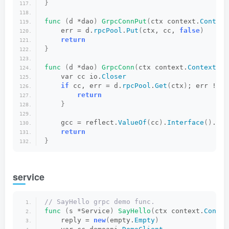
}
func
(
d *dao
)
GrpcConnPut
(
ctx context.
Context
    err = d.
rpcPool
.
Put
(
ctx, cc, 
false
)
return
}
func
(
d *dao
)
GrpcConn
(
ctx context.
Context
)
(
    var cc io.
Closer
if
 cc, err = d.
rpcPool
.
Get
(
ctx
)
; err != 
n
return
}
    gcc = reflect.
ValueOf
(
cc
)
.
Interface
()
.
(
*g
return
}
service
// SayHello grpc demo func.
func
(
s *Service
)
SayHello
(
ctx context.
Contex
    reply = 
new
(
empty.
Empty
)