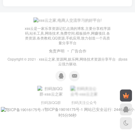
xss云是一家乐享资源记忆点滴的博客,主要分享程序源
码,站长工具,网络技术,免费空间,模板插件,网赚项目,各
类资源,各类教程,QQ资源,手机应用,致力创造一个高质
量分享平台
免责声明
广告合作
Copyright © 2021 ·
xss云之家,资源网,娱乐网,网络技术资源分享平台
· 由
xss
云
强力驱动.
扫码加QQ群
扫码关注公众号
鄂ICP备19016175号-1
网站已安全运行: 2446天14小
时5分57秒