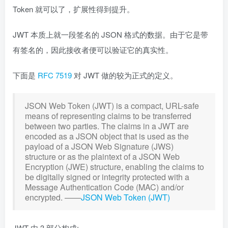
Token 就可以了，扩展性得到提升。
JWT 本质上就一段签名的 JSON 格式的数据。由于它是带
有签名的，因此接收者便可以验证它的真实性。
下面是
RFC 7519
对 JWT 做的较为正式的定义。
JSON Web Token (JWT) is a compact, URL-safe
means of representing claims to be transferred
between two parties. The claims in a JWT are
encoded as a JSON object that is used as the
payload of a JSON Web Signature (JWS)
structure or as the plaintext of a JSON Web
Encryption (JWE) structure, enabling the claims to
be digitally signed or integrity protected with a
Message Authentication Code (MAC) and/or
encrypted. ——
JSON Web Token (JWT)
JWT 由 3 部分构成: