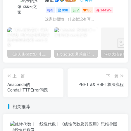
2
938
7
35
144W+
这家伙很懒，什么都没有写...
《唐人街探案3》电影完整版_HDTC高清视频资源免费在线观看
Protected: 萝莉白丝—丝袜写真
上一篇
下一篇
Anaconda的
PBFT && RBFT算法流程
CondaHTTPError问题
相关推荐
线性代数丨《线性代数及其应用》思维导图