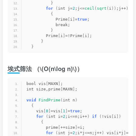
}
for
(
int j=
2
;j
<
=
ceil
(
sqrt
(
i
))
;j++
)
if
{
            Prime
[
i
]
=
true
;
            break;
}
        Prime
[
i
]
=!Prime
[
i
]
;
}
}
埃式筛法 （
\(O(n\log n)\)
）
bool vis
[
MAXN
]
;
int size,prime
[
MAXN
]
;
void
FindPrime
(
int n
)
{
    vis
[
0
]
=vis
[
1
]
=
true
;
for
(
int i=
2
;i
<
=n;i++
)
if
(
!vis
[
i
])
{
        prime
[
++size
]
=i;
for
(
int j=
2
;i*j
<
=n;j++
)
 vis
[
i*j
]
=
tru