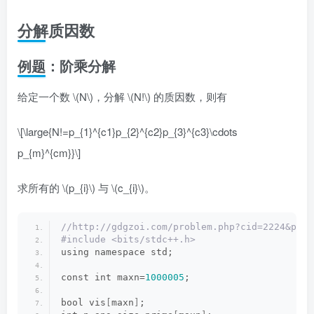
分解质因数
例题：阶乘分解
给定一个数
\(N\)
，分解
\(N!\)
的质因数，则有
\[\large{N!=p_{1}^{c1}p_{2}^{c2}p_{3}^{c3}\cdots
p_{m}^{cm}}\]
求所有的
\(p_{i}\)
与
\(c_{i}\)
。
//http://gdgzoi.com/problem.php?cid=2224&pid=
#include <bits/stdc++.h>
using namespace std;
const int maxn=
1000005
;
bool vis
[
maxn
]
;