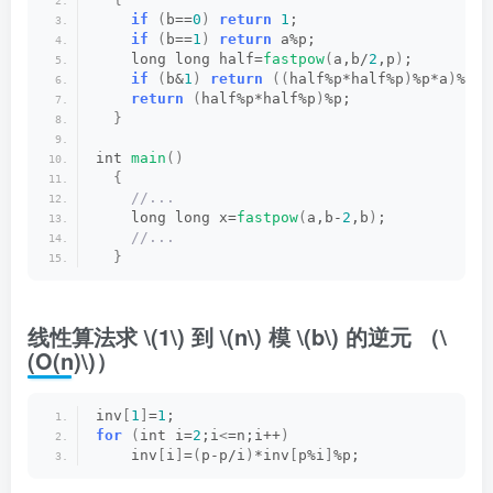
if
(
b==
0
)
return
1
;
if
(
b==
1
)
return
 a%p;
    long long half=
fastpow
(
a,b/
2
,p
)
;
if
(
b&
1
)
return
((
half%p*half%p
)
%p*a
)
%p;
return
(
half%p*half%p
)
%p;
}
int 
main
()
{
 //...
    long long x=
fastpow
(
a,b-
2
,b
)
;
 //...
}
线性算法求
\(1\)
到
\(n\)
模
\(b\)
的逆元 （
\
(O(n)\)
）
inv
[
1
]
=
1
;
for
(
int i=
2
;i
<
=n;i++
)
    inv
[
i
]
=
(
p-p/i
)
*inv
[
p%i
]
%p;