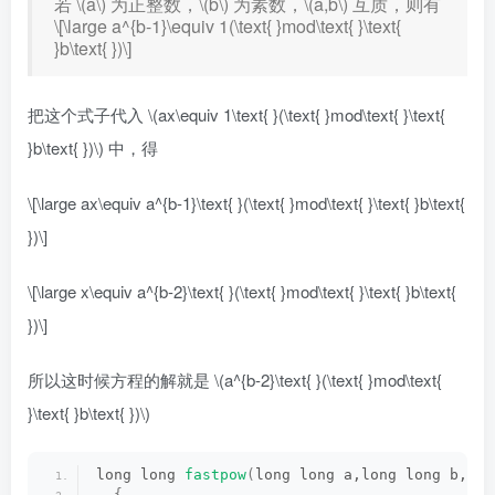
若
\(a\)
为正整数，
\(b\)
为素数，
\(a,b\)
互质，则有
\[\large a^{b-1}\equiv 1(\text{ }mod\text{ }\text{
}b\text{ })\]
把这个式子代入
\(ax\equiv 1\text{ }(\text{ }mod\text{ }\text{
}b\text{ })\)
中，得
\[\large ax\equiv a^{b-1}\text{ }(\text{ }mod\text{ }\text{ }b\text{
})\]
\[\large x\equiv a^{b-2}\text{ }(\text{ }mod\text{ }\text{ }b\text{
})\]
所以这时候方程的解就是
\(a^{b-2}\text{ }(\text{ }mod\text{
}\text{ }b\text{ })\)
long long 
fastpow
(
long long a,long long b,lon
{