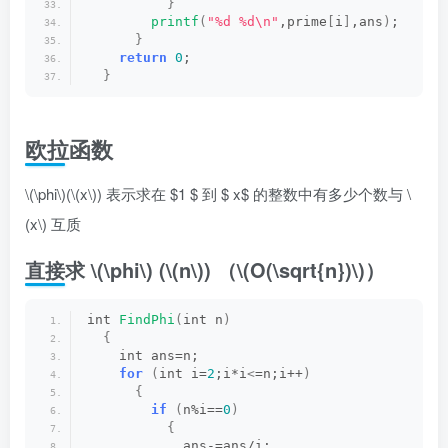
}
printf
(
"%d %d\n"
,prime
[
i
]
,ans
)
;
}
return
0
;
}
欧拉函数
\(\phi\)
(
\(x\)
) 表示求在 $1 $ 到 $ x$ 的整数中有多少个数与
\
(x\)
互质
直接求
\(\phi\)
(
\(n\)
) （
\(O(\sqrt{n})\)
）
int 
FindPhi
(
int n
)
{
    int ans=n;
for
(
int i=
2
;i*i
<
=n;i++
)
{
if
(
n%i==
0
)
{
            ans-=ans/i;