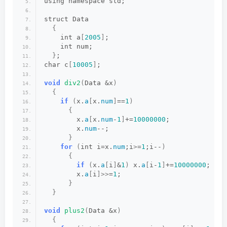
using namespace std;
struct Data
{
    int a
[
2005
]
;
    int num;
}
;
char c
[
10005
]
;
void
div2
(
Data &x
)
{
if
(
x.
a
[
x.
num
]
==
1
)
{
        x.
a
[
x.
num
-
1
]
+=
10000000
;
        x.
num
--;
}
for
(
int i=x.
num
;i
>
=
1
;i--
)
{
if
(
x.
a
[
i
]
&
1
)
 x.
a
[
i-
1
]
+=
10000000
;
        x.
a
[
i
]>>
=
1
;
}
}
void
plus2
(
Data &x
)
{