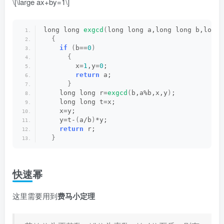
\[\large ax+by=1\]
long long 
exgcd
(
long long a,long long b,long 
{
if
(
b==
0
)
{
        x=
1
,y=
0
;
return
 a;
}
    long long r=
exgcd
(
b,a%b,x,y
)
;
    long long t=x;
    x=y;
    y=t-
(
a/b
)
*y;
return
 r;
}
快速幂
这里需要用到
费马小定理