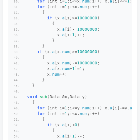
for
(
int i=
1
;i
<
=x.
num
;i++
)
 x.
a
[
i
]<<
=
1
;
for
(
int i=
1
;i
<
x.
num
;i++
)
{
if
(
x.
a
[
i
]>
=
10000000
)
{
            x.
a
[
i
]
-=
10000000
;
            x.
a
[
i+
1
]
++;
}
}
if
(
x.
a
[
x.
num
]>
=
10000000
)
{
        x.
a
[
x.
num
]
-=
10000000
;
        x.
a
[
x.
num
+
1
]
=
1
;
        x.
num
++;
}
}
void
sub
(
Data &x,Data y
)
{
for
(
int i=
1
;i
<
=y.
num
;i++
)
 x.
a
[
i
]
-=y.
a
[
i
]
for
(
int i=
1
;i
<
x.
num
;i++
)
{
if
(
x.
a
[
i
]<
0
)
{
            x.
a
[
i+
1
]
--;