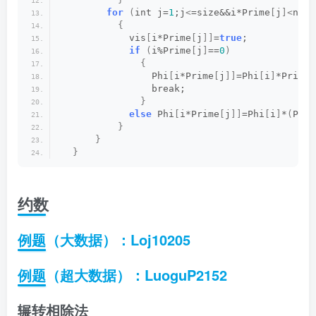
for
(
int j=
1
;j
<
=size&&i*Prime
[
j
]<
n;j+
{
            vis
[
i*Prime
[
j
]]
=
true
;  
if
(
i%Prime
[
j
]
==
0
)
{
                Phi
[
i*Prime
[
j
]]
=Phi
[
i
]
*Prime
[
                break;  
}
else
 Phi
[
i*Prime
[
j
]]
=Phi
[
i
]
*
(
Prim
}
}
}
约数
例题（大数据）：Loj10205
例题（超大数据）：LuoguP2152
辗转相除法