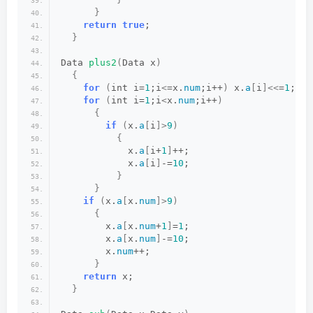
}
return
true
;
}
Data 
plus2
(
Data x
)
{
for
(
int i=
1
;i
<
=x.
num
;i++
)
 x.
a
[
i
]<<
=
1
;
for
(
int i=
1
;i
<
x.
num
;i++
)
{
if
(
x.
a
[
i
]>
9
)
{
            x.
a
[
i+
1
]
++;
            x.
a
[
i
]
-=
10
;
}
}
if
(
x.
a
[
x.
num
]>
9
)
{
        x.
a
[
x.
num
+
1
]
=
1
;
        x.
a
[
x.
num
]
-=
10
;
        x.
num
++;
}
return
 x;
}