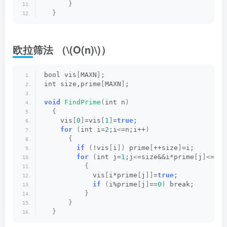
}
}
欧拉筛法 （
\(O(n)\)
）
bool vis
[
MAXN
]
;
int size,prime
[
MAXN
]
;
void
FindPrime
(
int n
)
{
    vis
[
0
]
=vis
[
1
]
=
true
;
for
(
int i=
2
;i
<
=n;i++
)
{
if
(
!vis
[
i
])
 prime
[
++size
]
=i;
for
(
int j=
1
;j
<
=size&&i*prime
[
j
]<
=n;j
{
            vis
[
i*prime
[
j
]]
=
true
;
if
(
i%prime
[
j
]
==
0
)
 break;
}
}
}