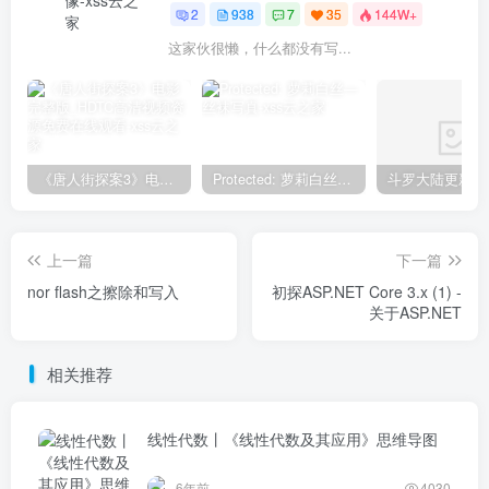
2
938
7
35
144W+
这家伙很懒，什么都没有写...
《唐人街探案3》电影完整版_HDTC高清视频资源免费在线观看
Protected: 萝莉白丝—丝袜写真
上一篇
下一篇
nor flash之擦除和写入
初探ASP.NET Core 3.x (1) -
关于ASP.NET
相关推荐
线性代数丨《线性代数及其应用》思维导图
6年前
4030