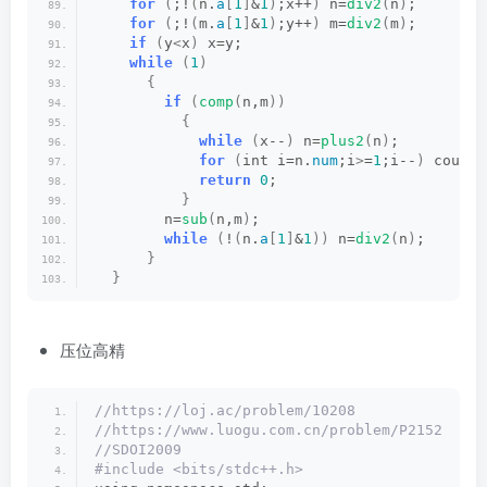
for
(
;!
(
n.
a
[
1
]
&
1
)
;x++
)
 n=
div2
(
n
)
;
for
(
;!
(
m.
a
[
1
]
&
1
)
;y++
)
 m=
div2
(
m
)
;
if
(
y
<
x
)
 x=y;
while
(
1
)
{
if
(
comp
(
n,m
))
{
while
(
x--
)
 n=
plus2
(
n
)
;
for
(
int i=n.
num
;i
>
=
1
;i--
)
 cout
<<
return
0
;
}
        n=
sub
(
n,m
)
;
while
(
!
(
n.
a
[
1
]
&
1
))
 n=
div2
(
n
)
;
}
}
压位高精
//https://loj.ac/problem/10208
//https://www.luogu.com.cn/problem/P2152
//SDOI2009
#include <bits/stdc++.h>