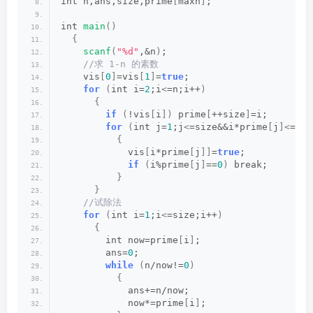
int n,ans,size,prime
[
maxn
]
;
int 
main
()
{
scanf
(
"%d"
,&n
)
;
 //求 1-n 的素数
    vis
[
0
]
=vis
[
1
]
=
true
;
for
(
int i=
2
;i
<
=n;i++
)
{
if
(
!vis
[
i
])
 prime
[
++size
]
=i;
for
(
int j=
1
;j
<
=size&&i*prime
[
j
]<
=n;j
{
            vis
[
i*prime
[
j
]]
=
true
;
if
(
i%prime
[
j
]
==
0
)
 break;
}
}
 //试除法
for
(
int i=
1
;i
<
=size;i++
)
{
        int now=prime
[
i
]
;
        ans=
0
;
while
(
n/now!=
0
)
{
            ans+=n/now;
            now*=prime
[
i
]
;