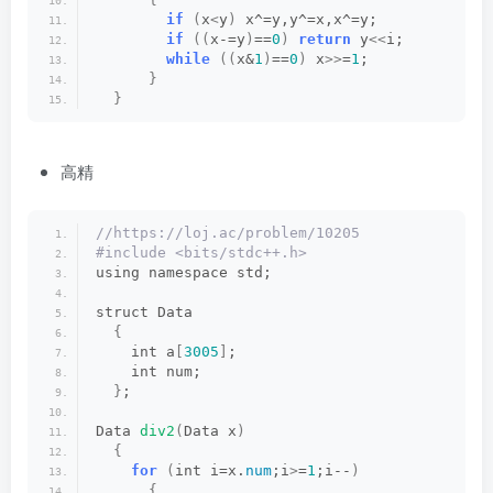
if
(
x
<
y
)
 x^=y,y^=x,x^=y;
if
((
x-=y
)
==
0
)
return
 y
<<
i;
while
((
x&
1
)
==
0
)
 x
>>
=
1
;
}
}
高精
//https://loj.ac/problem/10205
#include <bits/stdc++.h>
using namespace std;
struct Data
{
    int a
[
3005
]
;
    int num;
}
;
Data 
div2
(
Data x
)
{
for
(
int i=x.
num
;i
>
=
1
;i--
)
{