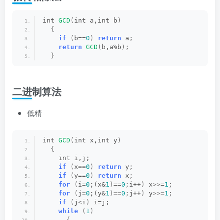
int 
GCD
(
int a,int b
)
{
if
(
b==
0
)
return
 a;
return
GCD
(
b,a%b
)
;
}
二进制算法
低精
int 
GCD
(
int x,int y
)
{
    int i,j;
if
(
x==
0
)
return
 y;
if
(
y==
0
)
return
 x;
for
(
i=
0
;
(
x&
1
)
==
0
;i++
)
 x
>>
=
1
;
for
(
j=
0
;
(
y&
1
)
==
0
;j++
)
 y
>>
=
1
;
if
(
j
<
i
)
 i=j;
while
(
1
)
{