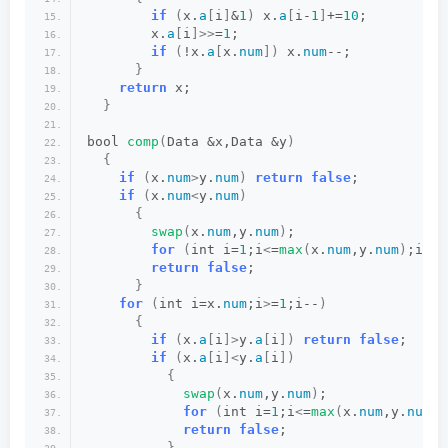
if
(
x.
a
[
i
]
&
1
)
 x.
a
[
i-
1
]
+=
10
;
        x.
a
[
i
]>>
=
1
;
if
(
!x.
a
[
x.
num
])
 x.
num
--;
}
return
 x;
}
bool 
comp
(
Data &x,Data &y
)
{
if
(
x.
num
>
y.
num
)
return
false
;
if
(
x.
num
<
y.
num
)
{
swap
(
x.
num
,y.
num
)
;
for
(
int i=
1
;i
<
=
max
(
x.
num
,y.
num
)
;i++
)
return
false
;
}
for
(
int i=x.
num
;i
>
=
1
;i--
)
{
if
(
x.
a
[
i
]>
y.
a
[
i
])
return
false
;
if
(
x.
a
[
i
]<
y.
a
[
i
])
{
swap
(
x.
num
,y.
num
)
;
for
(
int i=
1
;i
<
=
max
(
x.
num
,y.
num
)
;
return
false
;
}