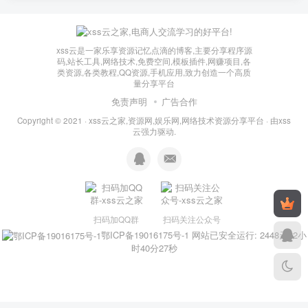
xss云是一家乐享资源记忆点滴的博客,主要分享程序源
码,站长工具,网络技术,免费空间,模板插件,网赚项目,各
类资源,各类教程,QQ资源,手机应用,致力创造一个高质
量分享平台
免责声明
广告合作
Copyright © 2021 ·
xss云之家,资源网,娱乐网,网络技术资源分享平台
· 由
xss
云
强力驱动.
扫码加QQ群
扫码关注公众号
鄂ICP备19016175号-1
网站已安全运行: 2448天12小
时40分28秒