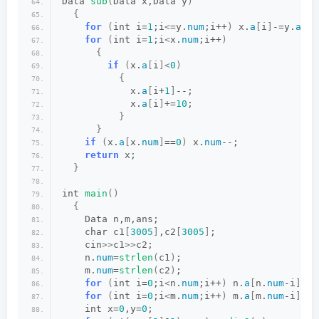
Data 
sub
(
Data x,Data y
)
{
for
(
int i=
1
;i
<
=y.
num
;i++
)
 x.
a
[
i
]
-=y.
a
[
i
]
for
(
int i=
1
;i
<
x.
num
;i++
)
{
if
(
x.
a
[
i
]<
0
)
{
            x.
a
[
i+
1
]
--;
            x.
a
[
i
]
+=
10
;
}
}
if
(
x.
a
[
x.
num
]
==
0
)
 x.
num
--;
return
 x;
}
int 
main
()
{
    Data n,m,ans;
    char c1
[
3005
]
,c2
[
3005
]
;
    cin
>>
c1
>>
c2;
    n.
num
=
strlen
(
c1
)
;
    m.
num
=
strlen
(
c2
)
;
for
(
int i=
0
;i
<
n.
num
;i++
)
 n.
a
[
n.
num
-i
]
=c1
for
(
int i=
0
;i
<
m.
num
;i++
)
 m.
a
[
m.
num
-i
]
=c2
    int x=
0
,y=
0
;