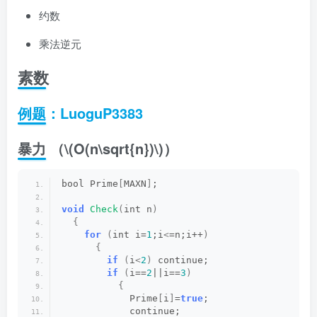
约数
乘法逆元
素数
例题：LuoguP3383
暴力 （
\(O(n\sqrt{n})\)
）
bool Prime
[
MAXN
]
;
void
Check
(
int n
)
{
for
(
int i=
1
;i
<
=n;i++
)
{
if
(
i
<
2
)
 continue;
if
(
i==
2
||i==
3
)
{
            Prime
[
i
]
=
true
;
            continue;