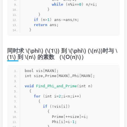
while
(
n%i==
0
)
 n/=i;
}
}
if
(
n
>
1
)
 ans-=ans/n;
return
 ans;
}
同时求
\(\phi\)
(
\(1\)
) 到
\(\phi\)
(
\(n\)
)时与
\
(1\)
到
\(n\)
的素数 （
\(O(n)\)
）
bool vis
[
MAXN
]
;
int size,Prime
[
MAXN
]
,Phi
[
MAXN
]
;
void
Find_Phi_and_Prime
(
int n
)
{
for
(
int i=
2
;i
<
n;i++
)
{
if
(
!vis
[
i
])
{
            Prime
[
++size
]
=i;  
            Phi
[
i
]
=i-
1
;  
}