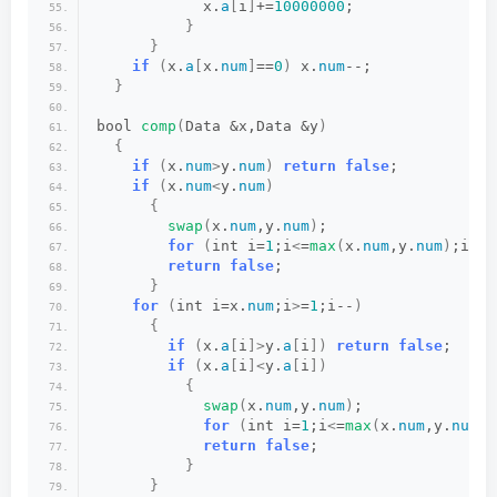
            x.
a
[
i
]
+=
10000000
;
}
}
if
(
x.
a
[
x.
num
]
==
0
)
 x.
num
--;
}
bool 
comp
(
Data &x,Data &y
)
{
if
(
x.
num
>
y.
num
)
return
false
;
if
(
x.
num
<
y.
num
)
{
swap
(
x.
num
,y.
num
)
;
for
(
int i=
1
;i
<
=
max
(
x.
num
,y.
num
)
;i++
)
return
false
;
}
for
(
int i=x.
num
;i
>
=
1
;i--
)
{
if
(
x.
a
[
i
]>
y.
a
[
i
])
return
false
;
if
(
x.
a
[
i
]<
y.
a
[
i
])
{
swap
(
x.
num
,y.
num
)
;
for
(
int i=
1
;i
<
=
max
(
x.
num
,y.
num
)
;
return
false
;
}
}