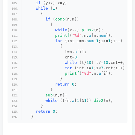
if
(
y
<
x
)
 x=y;
while
(
1
)
{
if
(
comp
(
n,m
))
{
while
(
x--
)
plus2
(
n
)
;
printf
(
"%d"
,n.
a
[
n.
num
])
;
for
(
int i=n.
num
-
1
;i
>
=
1
;i--
)
{
                t=n.
a
[
i
]
;
                cnt=
0
;
while
(
t/
10
)
 t/=
10
,cnt++;
for
(
int i=
1
;i
<
7
-cnt;i++
)
pri
printf
(
"%d"
,n.
a
[
i
])
;
}
return
0
;
}
sub
(
n,m
)
;
while
(
!
(
n.
a
[
1
]
&
1
))
div2
(
n
)
;
}
return
0
;
}