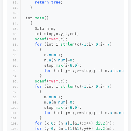
return
true
;
}
int 
main
()
{
    Data n,m;
    int stop,x,y,t,cnt;
scanf
(
"%s"
,c
)
;
for
(
int i=
strlen
(
c
)
-1
;i
>
=
0
;i-=
7
)
{
        n.
num
++;
        n.
a
[
n.
num
]
=
0
;
        stop=
max
(
i-
6
,
0
)
;
for
(
int j=i;j
>
=stop;j--
)
 n.
a
[
n.
num
]
+
}
scanf
(
"%s"
,c
)
;
for
(
int i=
strlen
(
c
)
-1
;i
>
=
0
;i-=
7
)
{
        m.
num
++;
        m.
a
[
m.
num
]
=
0
;
        stop=
max
(
i-
6
,
0
)
;
for
(
int j=i;j
>
=stop;j--
)
 m.
a
[
m.
num
]
+
}
for
(
x=
0
;!
(
n.
a
[
1
]
&
1
)
;x++
)
div2
(
n
)
;
for
(
y=
0
;!
(
m.
a
[
1
]
&
1
)
;y++
)
div2
(
m
)
;