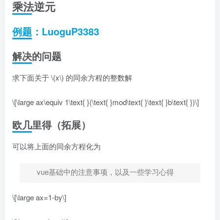
乘法逆元
例题：LuoguP3383
解决的问题
求下面关于
\(x\)
的同余方程的整数解
\[\large ax\equiv 1\text{ }(\text{ }mod\text{ }\text{ }b\text{ })\]
欧几里得（拓展）
可以将上面的同余方程化为
vue基础中的注意事项，以及一些学习心得
\[\large ax=1-by\]