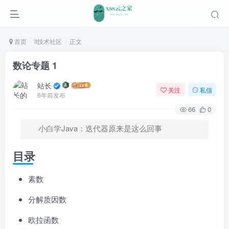
首页
it技术社区
正文
数论专题 1
站长
关注
私信
6年前发布
66
0
小白学Java：迭代器原来是这么回事
目录
素数
分解质因数
欧拉函数