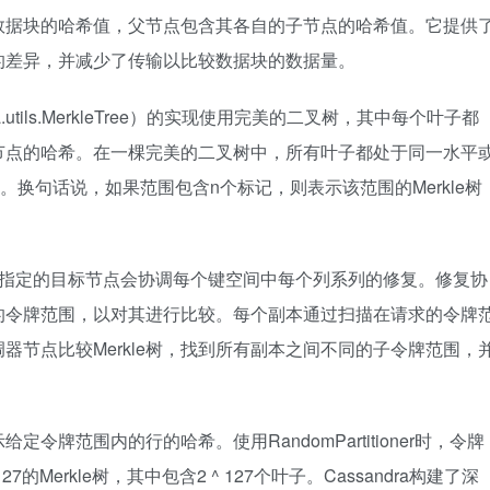
各个数据块的哈希值，父节点包含其各自的子节点的哈希值。它提供
的差异，并减少了传输以比较数据块的数据量。
sandra.utils.MerkleTree）的实现使用完美的二叉树，其中每个叶子都
节点的哈希。在一棵完美的二叉树中，所有叶子都处于同一水平
叶。换句话说，如果范围包含n个标记，则表示该范围的Merkle树
中用-h选项指定的目标节点会协调每个键空间中每个列系列的修复。修复协
特定的令牌范围，以对其进行比较。每个副本通过扫描在请求的令牌
调器节点比较Merkle树，找到所有副本之间不同的子令牌范围，
定令牌范围内的行的哈希。使用RandomPartitioner时，令牌
的Merkle树，其中包含2 ^ 127个叶子。Cassandra构建了深