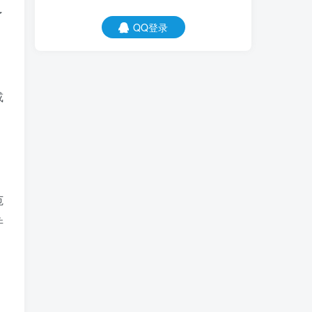
了
QQ登录
或
范
并