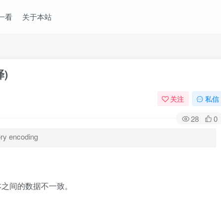
一看
关于本站
)
关注
私信
28
0
 encoding
测副本之间的数据不一致。