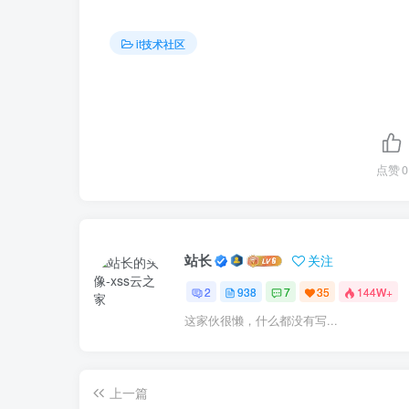
it技术社区
点赞
0
站长
关注
2
938
7
35
144W+
这家伙很懒，什么都没有写...
上一篇