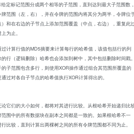
y，因此通过将给定标记范围分成两个相等的子范围，直到达到最大子范围数
定的令牌范围（左，右），并在令牌的范围内将其分为两半，令牌位
点）和在右边的子节点上添加范围覆盖（中点，右边），重复此
树上为止。
。通过计算行值的MD5摘要来计算每行的哈希值，该值包括行的列
除的行（逻辑删除）哈希也会添加到树中，其中包括删除时间戳
叶子的子范围包含多行，则使用XOR操作通过组合其范围所覆盖的
通过对各自子节点的哈希值执行XOR计算得出的。
，则无论它们的大小如何，都将对其进行比较。从根哈希开始递归比
牌范围中的所有数据块在副本之间都是一致的。如果根哈希不一
进行比较，直到计算出两棵树之间的所有令牌范围都不同为止。