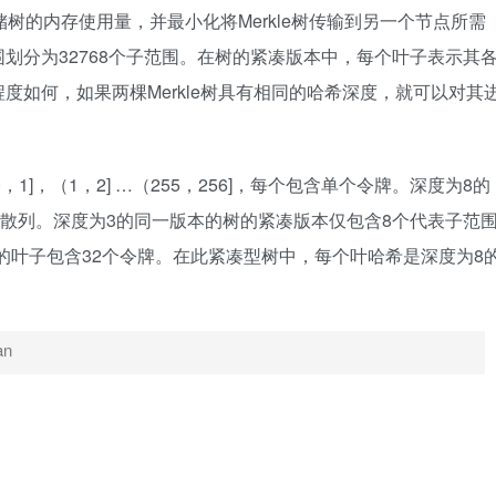
存储树的内存使用量，并最小化将Merkle树传输到另一个节点所需
划分为32768个子范围。在树的紧凑版本中，每个叶子表示其
度如何，如果两棵Merkle树具有相同的哈希深度，就可以对其
，1]，（1，2] …（255，256]，每个包含单个令牌。深度为8的
围散列。深度为3的同一版本的树的紧凑版本仅包含8个代表子范
]子集散列的叶子包含32个令牌。在此紧凑型树中，每个叶哈希是深度为8
an