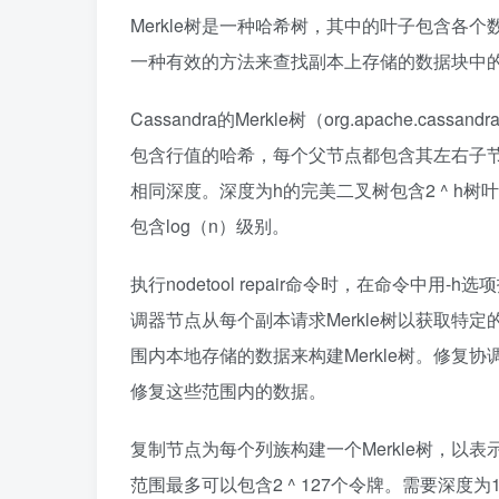
Merkle树是一种哈希树，其中的叶子包含
一种有效的方法来查找副本上存储的数据块中
Cassandra的Merkle树（org.apache.cas
包含行值的哈希，每个父节点都包含其左右子
相同深度。深度为h的完美二叉树包含2 ^ h树
包含log（n）级别。
执行nodetool repair命令时，在命令
调器节点从每个副本请求Merkle树以获取
围内本地存储的数据来构建Merkle树。修复协
修复这些范围内的数据。
复制节点为每个列族构建一个Merkle树，以表示给
范围最多可以包含2 ^ 127个令牌。需要深度为127