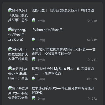
线性代数丨《线性代数及其应用》思维导图
6年前
4030
IPython的介绍与使用
6年前
1942
[AI开发]小型数据集解决实际工程问题——交
通拥堵、交通事故实时告警
6年前
1737
每天玩转3分钟 MyBatis-Plus – 5. 高级查询
（三）（条件构造器）
6年前
1639
数学基础系列(六)—-特征值分解和奇异值分
解(SVD)
6年前
1572