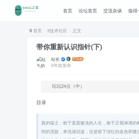
首页
论坛首页
交流杂谈
值得
首页
it技术社区
正文
带你重新认识指针(下)
站长
6年前发布
玩玩24点（中）
目录
真的猛士，敢于直面惨淡的人生，敢于正视淋漓的
间的流驶，来洗涤旧迹，仅使留下淡红的血色和微