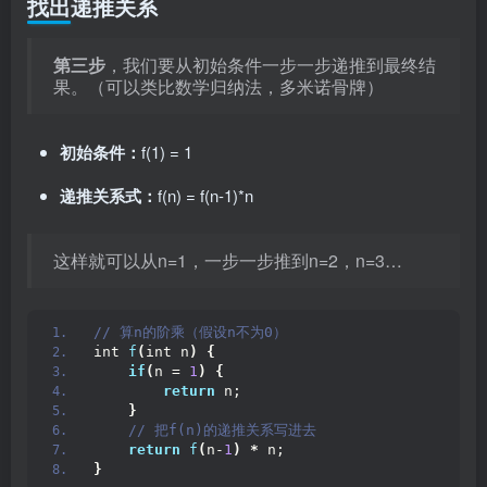
找出递推关系
第三步
，我们要从初始条件一步一步递推到最终结
果。（可以类比数学归纳法，多米诺骨牌）
初始条件：
f(1) = 1
递推关系式：
f(n) = f(n-1)*n
这样就可以从n=1，一步一步推到n=2，n=3…
// 算n的阶乘（假设n不为0）
int 
f
(
int n
)
{
if
(
n = 
1
)
{
return
 n;
}
 // 把f(n)的递推关系写进去
return
f
(
n-
1
)
*
 n;
}