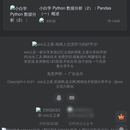
小白学 Python 数据分析（2）：Pandas
（一）概述
6年前
1446
xss云是一家乐享资源记忆点滴的博客,主要分享程序源
码,站长工具,网络技术,免费空间,模板插件,网赚项目,各
类资源,各类教程,QQ资源,手机应用,致力创造一个高质
量分享平台
免责声明
广告合作
Copyright © 2021 ·
xss云之家,资源网,娱乐网,网络技术资源分享平台
· 由
xss
云
强力驱动.
扫码加QQ群
扫码关注公众号
鄂ICP备19016175号-1
网站已安全运行: 2447天0小