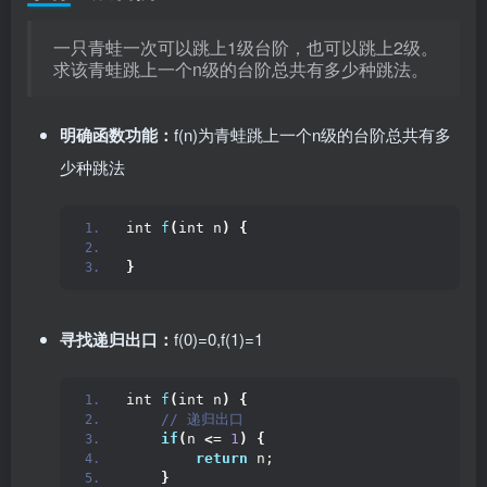
一只青蛙一次可以跳上1级台阶，也可以跳上2级。
求该青蛙跳上一个n级的台阶总共有多少种跳法。
明确函数功能：
f(n)为青蛙跳上一个n级的台阶总共有多
少种跳法
int 
f
(
int n
)
{
}
寻找递归出口：
f(0)=0,f(1)=1
int 
f
(
int n
)
{
 // 递归出口
if
(
n 
<
= 
1
)
{
return
 n;
}