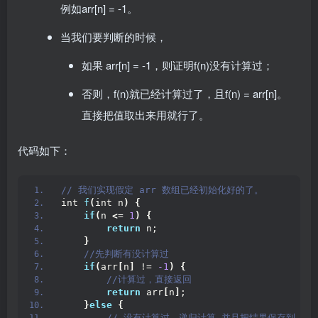
例如arr[n] = -1。
当我们要判断的时候，
如果 arr[n] = -1，则证明f(n)没有计算过；
否则，f(n)就已经计算过了，且f(n) = arr[n]。
直接把值取出来用就行了。
代码如下：
// 我们实现假定 arr 数组已经初始化好的了。
int 
f
(
int n
)
{
if
(
n 
<
= 
1
)
{
return
 n;
}
 //先判断有没计算过
if
(
arr
[
n
]
 != 
-1
)
{
 //计算过，直接返回
return
 arr
[
n
]
;
}
else
{
 // 没有计算过，递归计算,并且把结果保存到 ar