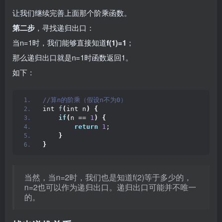
让我们继续完善上面那个阶乘函数。
第二步
，寻找递归出口：
当n=1时，我们能够直接知道
f(1)=1
；
那么递归出口就是n=1时函数返回1。
如下：
//算n的阶乘（假设n不为0）
int 
f
(
int n
)
{
if
(
n == 
1
)
{
return
1
;
}
}
当然，当n=2时，我们也是知道f(2)等于多少的，
n=2也可以作为递归出口。递归出口可能并不唯一
的。