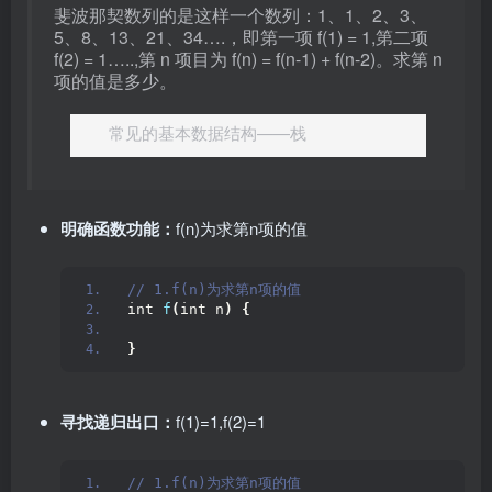
斐波那契数列的是这样一个数列：1、1、2、3、
5、8、13、21、34….，即第一项 f(1) = 1,第二项
f(2) = 1…..,第 n 项目为 f(n) = f(n-1) + f(n-2)。求第 n
项的值是多少。
常见的基本数据结构——栈
明确函数功能：
f(n)为求第n项的值
// 1.f(n)为求第n项的值
int 
f
(
int n
)
{
}
寻找递归出口：
f(1)=1,f(2)=1
// 1.f(n)为求第n项的值