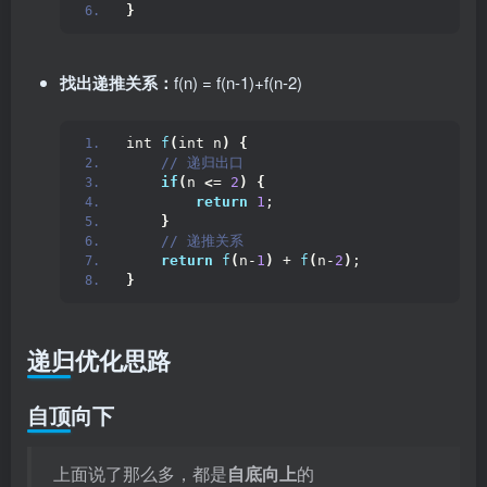
}
找出递推关系：
f(n) = f(n-1)+f(n-2)
int 
f
(
int n
)
{
 // 递归出口
if
(
n 
<
= 
2
)
{
return
1
;
}
 // 递推关系
return
f
(
n-
1
)
 + 
f
(
n-
2
)
;
}
递归优化思路
自顶向下
上面说了那么多，都是
自底向上
的