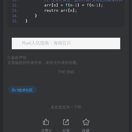
        arr
[
n
]
 = 
f
(
n-
1
)
 + 
f
(
n-
1
)
;
        reutrn arr
[
n
]
;
}
}
Rust入坑指南：海纳百川
©
版权声明
文章版权归作者所有，未经允许请勿转载。
THE END
it技术社区
喜欢就支持一下吧
点赞
0
分享
收藏