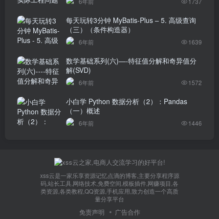
6年前
1737
每天玩转3分钟 MyBatis-Plus – 5. 高级查询
（三）（条件构造器）
6年前
1639
数学基础系列(六)—-特征值分解和奇异值分
解(SVD)
6年前
1572
小白学 Python 数据分析（2）：Pandas
（一）概述
6年前
1446
xss云是一家乐享资源记忆点滴的博客,主要分享程序源
码,站长工具,网络技术,免费空间,模板插件,网赚项目,各
类资源,各类教程,QQ资源,手机应用,致力创造一个高质
量分享平台
免责声明
广告合作