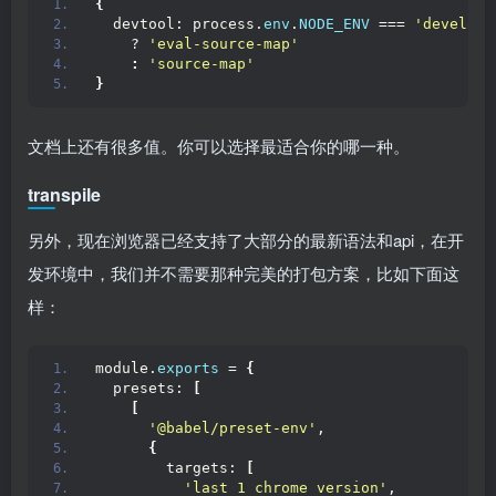
{
  devtool: process.
env
.
NODE_ENV
 === 
'developm
    ? 
'eval-source-map'
:
'source-map'
}
文档上还有很多值。你可以选择最适合你的哪一种。
transpile
另外，现在浏览器已经支持了大部分的最新语法和api，在开
发环境中，我们并不需要那种完美的打包方案，比如下面这
样：
module.
exports
 = 
{
  presets: 
[
[
'@babel/preset-env'
,
{
        targets: 
[
'last 1 chrome version'
,