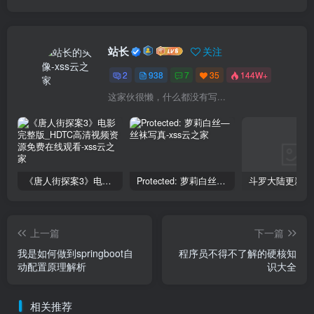
站长
关注
2
938
7
35
144W+
这家伙很懒，什么都没有写...
《唐人街探案3》电影完整版_HDTC高清视频资源免费在线观看
Protected: 萝莉白丝—丝袜写真
上一篇
下一篇
我是如何做到springboot自
程序员不得不了解的硬核知
动配置原理解析
识大全
相关推荐