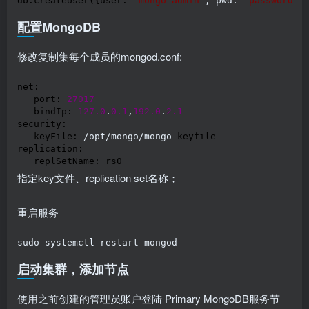
db.createUser({user: 
"
mongo-admin
"
, pwd: 
"
password
"
,
配置MongoDB
修改复制集每个成员的mongod.conf:
net:

   port: 
27017
   bindIp: 
127.0
.
0.1
,
192.0
.
2.1
security:

   keyFile: 
/opt/mongo/mongo-
keyfile

replication:  

   replSetName: rs0
指定key文件、replication set名称；
重启服务
sudo systemctl restart mongod
启动集群，添加节点
使用之前创建的管理员账户登陆 Primary MongoDB服务节