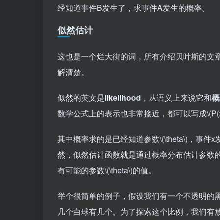
经知道事件B发生了，求事件A发生的概率。
似然估计
这也是一个烂大街的词，所有介绍贝叶斯的文
解清楚。
似然的英文是
likelihood
，从语义上来说它和
概
数学公式上的表示也非常接近，都可以写成
\(P(
其中概率求的是已经知道参数
\(\theta\)
，事件x
然，似然估计函数就是通过概率分布估计参数
有可能的参数
\(\theta\)
的值。
举个很简单的例子，假设我们有一个不透明的
几个白球有几个。为了探索这个比例，我们有放