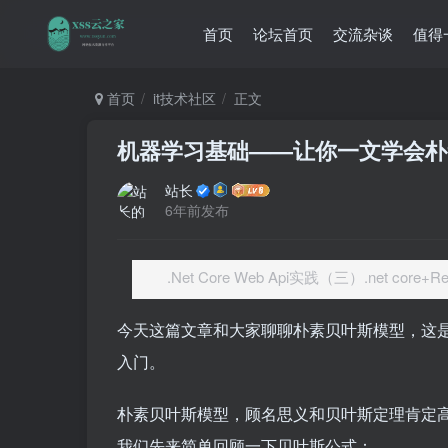
首页
论坛首页
交流杂谈
值得
首页
it技术社区
正文
机器学习基础——让你一文学会朴
站长
6年前发布
.Net Core Web Api实践（三）.net core+R
今天这篇文章和大家聊聊朴素贝叶斯模型，这
入门。
朴素贝叶斯模型，顾名思义和贝叶斯定理肯定
我们先来简单回顾一下贝叶斯公式：