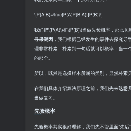
\[P(A|B)=\frac{P(A)P(B|A)}{P(B)}\]
我们把
\(P(A)\)
和
\(P(B)\)
当做先验概率，那么贝
寻果溯因
，我们根据已经发生的事件去探究导
理非常朴素，朴素到一句话就可以概率：当一
的那个。
所以，既然是选择样本所属的类别，显然朴素
在我们具体介绍算法原理之前，我们先来熟悉
当做复习。
先验概率
先验概率其实很好理解，我们先不管里面”先后