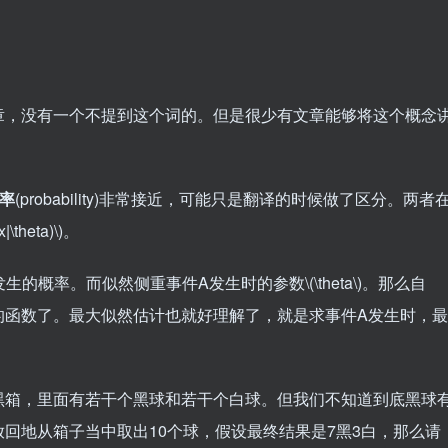
章，没有一个不提到这个词的。但是很少有文章能够将这个概念
率
(probability)非常接近，可能只是翻译的时候做了区分。两者
x|\theta)\)
。
发生的概率。而似然侧重事件A发生时的参数
\(\theta\)
。那么自
的函数了。最大似然估计也就好理解了，就是求事件A发生时，最
黑箱，里面有若干个黑球和若干个白球。但我们不知道到底黑球
回地从箱子当中取出10个球，假设最终结果是7黑3白，那么请