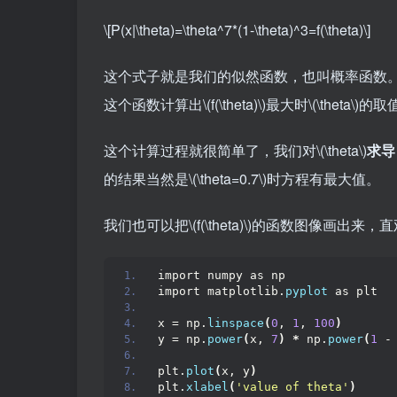
\[P(x|\theta)=\theta^7*(1-\theta)^3=f(\theta)\]
这个式子就是我们的似然函数，也叫概率函数
这个函数计算出
\(f(\theta)\)
最大时
\(\theta\)
的取
这个计算过程就很简单了，我们对
\(\theta\)
求导
的结果当然是
\(\theta=0.7\)
时方程有最大值。
我们也可以把
\(f(\theta)\)
的函数图像画出来，直
import numpy as np
import matplotlib.
pyplot
 as plt
x = np.
linspace
(
0
, 
1
, 
100
)
y = np.
power
(
x, 
7
)
*
 np.
power
(
1
 -
plt.
plot
(
x, y
)
plt.
xlabel
(
'value of theta'
)