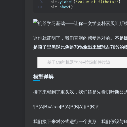
plt.
ylabel
(
'value of f(theta)'
)
plt.
show
()
这也就证明了，我们直观的感受是对的。
不是
是箱子里黑球比例是70%拿出来黑球占70%的
基于C#的机器学习–垃圾邮件过滤
模型详解
接下来就到了重头戏，我们还是先看贝叶斯公
\[P(A|B)=\frac{P(A)P(B|A)}{P(B)}\]
我们接下来对公式进行一个变形，我们假设与