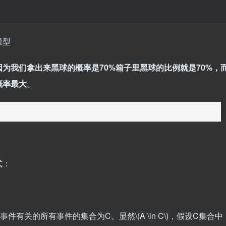
因为我们拿出来黑球的概率是70%箱子里黑球的比例就是70%，
概率最大
。
式：
B事件有关的所有事件的集合为C。显然
\(A \in C\)
，假设C集合中