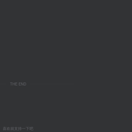
THE END
喜欢就支持一下吧