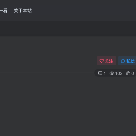
一看
关于本站
关注
私信
1
102
0