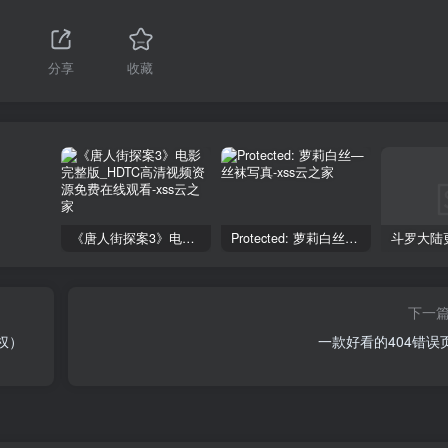
分享
收藏
《唐人街探案3》电影完整版_HDTC高清视频资源免费在线观看
Protected: 萝莉白丝—丝袜写真
下一
权）
一款好看的404错误