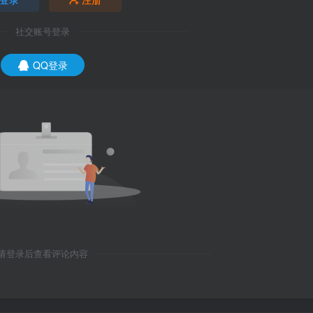
社交账号登录
QQ登录
请登录后查看评论内容