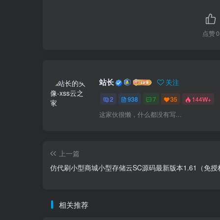
点赞
0
站长
关注
2
938
7
35
144W+
这家伙很懒，什么都没有写...
上一篇
仿代刷小型商城小型存储云SC源码最新版本1.61（免授
相关推荐