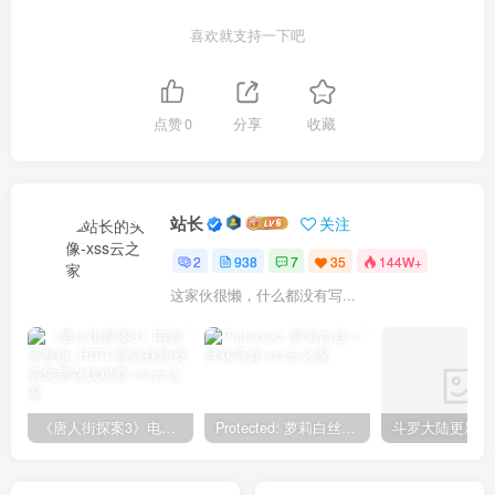
喜欢就支持一下吧
点赞
0
分享
收藏
站长
关注
2
938
7
35
144W+
这家伙很懒，什么都没有写...
《唐人街探案3》电影完整版_HDTC高清视频资源免费在线观看
Protected: 萝莉白丝—丝袜写真