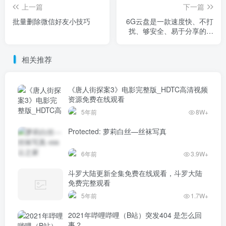
上一篇
下一篇
批量删除微信好友小技巧
6G云盘是一款速度快、不打
扰、够安全、易于分享的免
费云盘。上传下载全部不限
速！
相关推荐
《唐人街探案3》电影完整版_HDTC高清视频
资源免费在线观看
5年前
8W+
Protected: 萝莉白丝—丝袜写真
6年前
3.9W+
斗罗大陆更新全集免费在线观看，斗罗大陆
免费完整观看
5年前
1.7W+
2021年哔哩哔哩（B站）突发404 是怎么回
事？