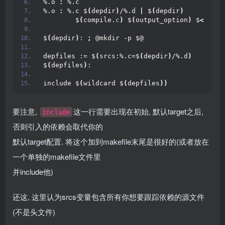
%.o 
:
 %.c
%.o 
:
 %.c $
(
depdir
)
/%.d 
|
 $
(
depdir
)
        $
(
compile.
c
)
 $
(
output_option
)
 $
<
$
(
depdir
)
: 
;
 @mkdir -p $@
depfiles := $
(
srcs:%.c=$
(
depdir
)
/%.d
)
$
(
depfiles
)
:
include $
(
wildcard $
(
depfiles
))
要注意,
这一行需要出现在初始, 默认target之后,
include
否则引入的依赖会取代你的
默认target配置. 将这个加到makefile末尾是很好的(或者放在
一个单独的makefile文件里
并include他)
还这, 这里认为srcs变量包含所有你想要跟踪依赖的源文件
(不是头文件)