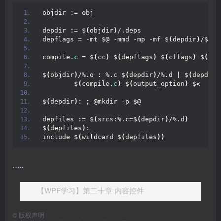
objdir := obj
depdir := $
(
objdir
)
/.deps
depflags = -mt $@ -mmd -mp -mf $
(
depdir
)
/$*.d
compile.
c
 = $
(
cc
)
 $
(
depflags
)
 $
(
cflags
)
 $
(
cpp
$
(
objdir
)
/%.o 
:
 %.c $
(
depdir
)
/%.d 
|
 $
(
depdir
)
        $
(
compile.
c
)
 $
(
output_option
)
 $
<
$
(
depdir
)
: 
;
 @mkdir -p $@
depfiles := $
(
srcs:%.c=$
(
depdir
)
/%.d
)
$
(
depfiles
)
:
include $
(
wildcard $
(
depfiles
))
…..
【WPF学习】第二十章 内容控件
©
版权声明