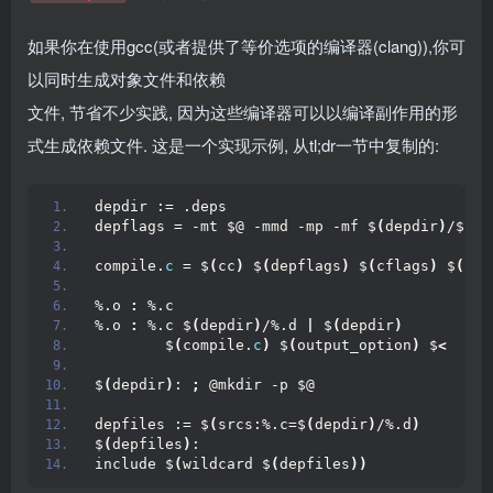
如果你在使用gcc(或者提供了等价选项的编译器(clang)),你可
以同时生成对象文件和依赖
文件, 节省不少实践, 因为这些编译器可以以编译副作用的形
式生成依赖文件. 这是一个实现示例, 从tl;dr一节中复制的:
depdir := .deps
depflags = -mt $@ -mmd -mp -mf $
(
depdir
)
/$*.d
compile.
c
 = $
(
cc
)
 $
(
depflags
)
 $
(
cflags
)
 $
(
cpp
%.o 
:
 %.c
%.o 
:
 %.c $
(
depdir
)
/%.d 
|
 $
(
depdir
)
        $
(
compile.
c
)
 $
(
output_option
)
 $
<
$
(
depdir
)
: 
;
 @mkdir -p $@
depfiles := $
(
srcs:%.c=$
(
depdir
)
/%.d
)
$
(
depfiles
)
:
include $
(
wildcard $
(
depfiles
))