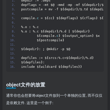
depdir := .deps
depflags = -mt $@ -mmd -mp -mf $
(
depdir
)
/$*.t
postcompile = mv -f $
(
depdir
)
/$.td $
(
depdir
)
/
compile.
c
 = $
(
cc
)
 $
(
depflags
)
 $
(
cflags
)
 $
(
cpp
%.o 
:
 %.c
%.o 
:
 %.c $
(
depdir
)
/%.d 
|
 $
(
depdir
)
        $
(
compile.
c
)
 $
(
output_option
)
 $
<
        $
(
postcompile
)
$
(
depdir
)
: 
;
 @mkdir -p $@
depfiles := $
(
srcs:%.c=$
(
depdir
)
/%.d
)
$
(
depfiles
)
:
include $
(
wildcard $
(
depfiles
))
object文件的放置
通常你也会想要将object文件放到一个单独的位置, 而不仅仅
是依赖文件. 这里是一个例子: