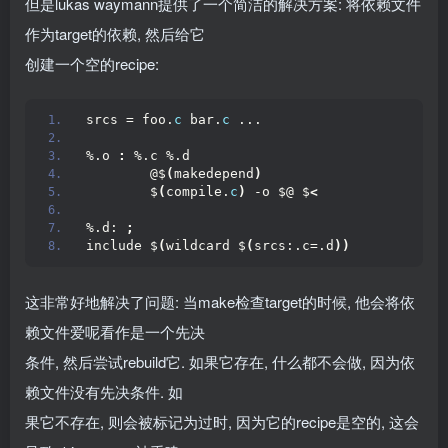
但是lukas waymann提供了一个简洁的解决方案: 将依赖文件
作为target的依赖, 然后给它
创建一个空的recipe:
srcs = foo.
c
 bar.
c
 ...
%.o 
:
 %.c %.d
        @$
(
makedepend
)
        $
(
compile.
c
)
 -o $@ $
<
%.d: 
;
include $
(
wildcard $
(
srcs:.c=.d
))
这非常好地解决了问题: 当make检查target的时候, 他会将依
赖文件爱呢看作是一个先决
条件, 然后尝试rebuild它. 如果它存在, 什么都不会做, 因为依
赖文件没有先决条件. 如
果它不存在, 则会被标记为过时, 因为它的recipe是空的, 这会