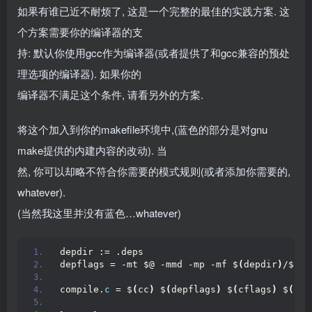
如果有谁已近不耐烦了, 这是一个完整的最佳的实践方案. 这
个方案需要你的编译器的支
持: 默认你使用gcc作为编译器(或者提供了和gcc兼容的预处
理选项的编译器). 如果你的
编译器不满足这个条件, 请看另外的方案.
将这个加入到你的makefile环境中,(蓝色的部分是对gnu
make提供的内建内容的改动). 当
然, 你可以却略不符合你需要的模式规则(或者添加你需要的,
whatever).
(当然我这里并没有蓝色…whatever)
depdir := .deps
depflags = -mt $@ -mmd -mp -mf $
(
depdir
)
/$*.d
compile.
c
 = $
(
cc
)
 $
(
depflags
)
 $
(
cflags
)
 $
(
cpp