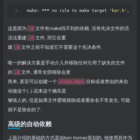
make: 
***
 no rule to make target 
'bar.h'
, nee
这是因为
文件有make找不到的依赖. 没有先决文件的话
.d
没法重建
文件, 而它在重
.d
建
文件之前不知道它不需要这个先决条件.
.d
唯一的解决方案是手动介入并移除任何引用了缺失的文件
的
文件, 通常全部移除会更
.d
简单, 甚至可以创建一个
目标或者类似的来自
clean-deps
动做这个(..).说来这个确实是
够恼人的, 但是如果文件爱呢移除或者重命名不常发生, 可能
就不是致命的了.
高级的自动依赖
上面介绍的基础的方式是由tom tromey策划的, 他使用其作为