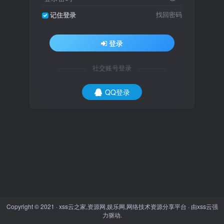
找回密码
记住登录
登录
社交账号登录
QQ登录
Copyright © 2021 ·
xss云之家,资源网,娱乐网,网络技术资源分享平台
· 由
xss云
强
力驱动.