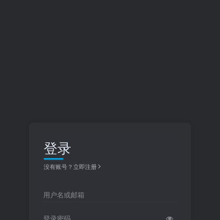
登录
没有账号？立即注册
用户名或邮箱
登录密码