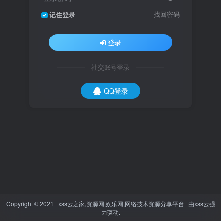
找回密码
记住登录
登录
社交账号登录
QQ登录
Copyright © 2021 ·
xss云之家,资源网,娱乐网,网络技术资源分享平台
· 由
xss云
强
力驱动.