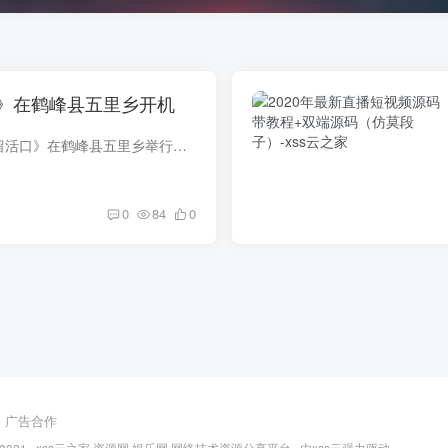
》在鹤峰县五里乡开机
12月8日，电影《不留活口》在鹤峰县五里乡举行隆重的开机仪式。影片主创成员、演员在导演刘政的带领下齐齐亮相。 本部电影在xss云小编老家拍摄希望会好看 剧情简介 梗概：武陵山区土匪“白虎队...
0
84
0
广告合作