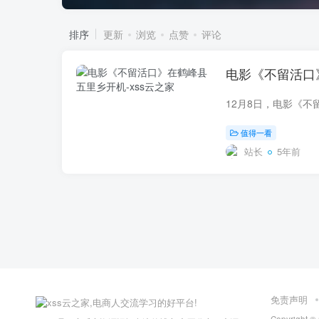
排序
更新
浏览
点赞
评论
电影《不留活口
值得一看
站长
5年前
免责声明