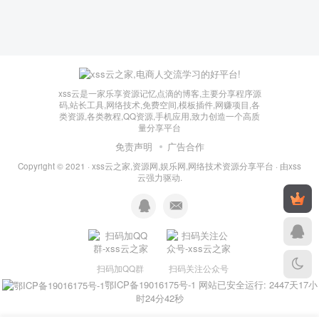
xss云是一家乐享资源记忆点滴的博客,主要分享程序源
码,站长工具,网络技术,免费空间,模板插件,网赚项目,各
类资源,各类教程,QQ资源,手机应用,致力创造一个高质
量分享平台
免责声明
广告合作
Copyright © 2021 ·
xss云之家,资源网,娱乐网,网络技术资源分享平台
· 由
xss
云
强力驱动.
扫码加QQ群
扫码关注公众号
鄂ICP备19016175号-1
网站已安全运行: 2447天17小
时24分42秒