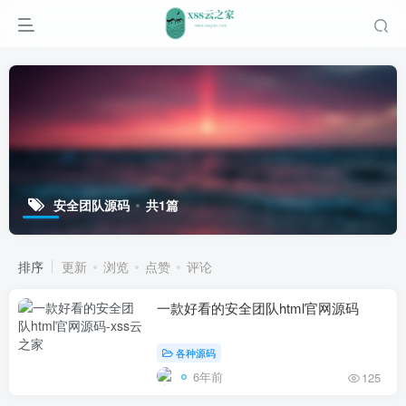
安全团队源码
共1篇
排序
更新
浏览
点赞
评论
一款好看的安全团队html官网源码
各种源码
6年前
125