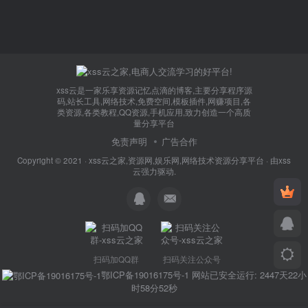
xss云是一家乐享资源记忆点滴的博客,主要分享程序源
码,站长工具,网络技术,免费空间,模板插件,网赚项目,各
类资源,各类教程,QQ资源,手机应用,致力创造一个高质
量分享平台
免责声明
广告合作
Copyright © 2021 ·
xss云之家,资源网,娱乐网,网络技术资源分享平台
· 由
xss
云
强力驱动.
扫码加QQ群
扫码关注公众号
鄂ICP备19016175号-1
网站已安全运行: 2447天22小
时58分52秒