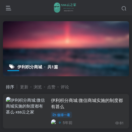
伊利积分商城
共1篇
排序
更新
浏览
点赞
评论
伊利积分商城:微信商城实施的制度都
有甚么
值得一看
5年前
81