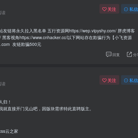
关注
私信
阅读
将永久拉入黑名单 五行资源网https://wep.vipyshy.com/ 胖虎博客
nk.cn/ 黑客视角https://www.cnhacker.cc/以下网站存在欺骗行为【小飞资源
520.com 友链欺骗500元
回复
分
关注
私信
阅读
人归！
我就直接开门见山吧，因版块需求特此直聘版主。