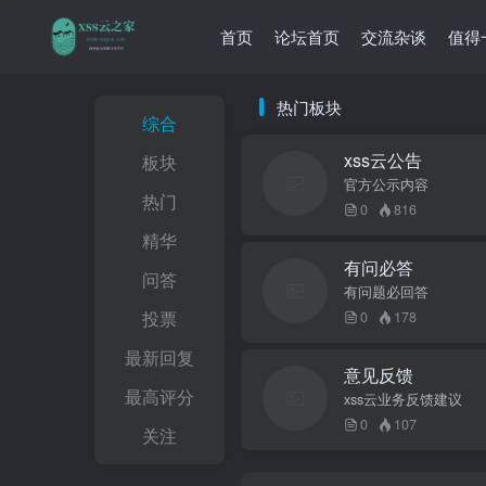
首页
论坛首页
交流杂谈
值得
热门板块
综合
xss云公告
板块
官方公示内容
热门
0
816
精华
有问必答
问答
有问题必回答
投票
0
178
最新回复
意见反馈
最高评分
xss云业务反馈建议
0
107
关注