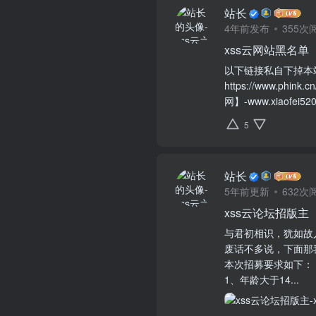
站长
4年前发布
355次
xss云网站黑名单
以下链接私自下掉本站友链
https://www.phi
网】-www.xiaofei
5
站长
5年前更新
632次
xss云论坛招版主
与君初相识，犹如故
废话不多说，下面那
本次招募要求如下：
1、年龄大于14...