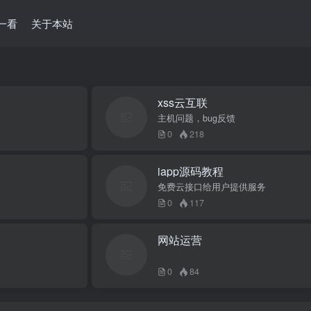
一看
关于本站
xss云互联
主机问题，bug反馈
0
218
iapp源码教程
免费云接口给用户提供服务
0
117
网站运营
0
84