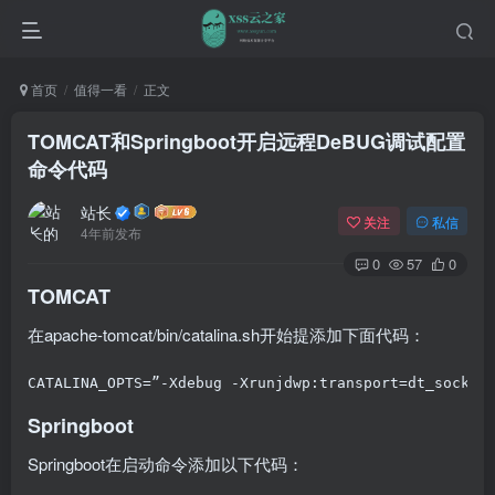
首页
值得一看
正文
TOMCAT和Springboot开启远程DeBUG调试配置
命令代码
站长
关注
私信
4年前发布
0
57
0
TOMCAT
在
apache-tomcat/bin/catalina.sh
开始提添加下面代码：
CATALINA_OPTS=”-Xdebug -Xrunjdwp:transport=dt_socket
Springboot
Springboot在启动命令添加以下代码：