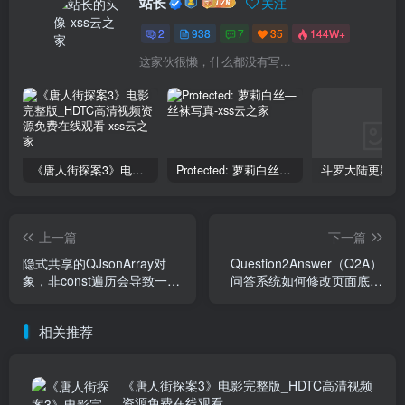
站长
关注
2
938
7
35
144W+
这家伙很懒，什么都没有写...
《唐人街探案3》电影完整版_HDTC高清视频资源免费在线观看
Protected: 萝莉白丝—丝袜写真
上一篇
下一篇
隐式共享的QJsonArray对
Question2Answer（Q2A）
象，非const遍历会导致一次
问答系统如何修改页面底部
内存拷贝
版权信息？
相关推荐
《唐人街探案3》电影完整版_HDTC高清视频
资源免费在线观看