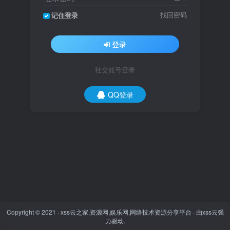
找回密码
记住登录
登录
社交账号登录
QQ登录
Copyright © 2021 ·
xss云之家,资源网,娱乐网,网络技术资源分享平台
· 由
xss云
强
力驱动.