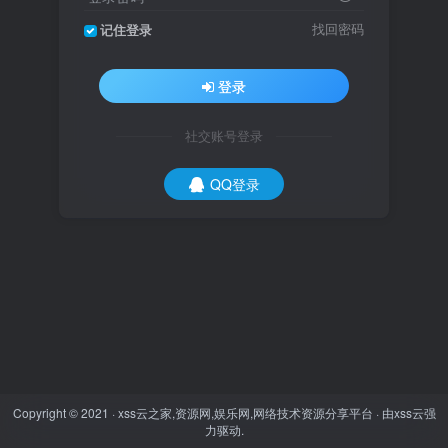
找回密码
记住登录
登录
社交账号登录
QQ登录
Copyright © 2021 ·
xss云之家,资源网,娱乐网,网络技术资源分享平台
· 由
xss云
强
力驱动.