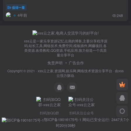
值得一看
4年前
248
xss云是一家乐享资源记忆点滴的博客,主要分享程序源
码,站长工具,网络技术,免费空间,模板插件,网赚项目,各
类资源,各类教程,QQ资源,手机应用,致力创造一个高质
量分享平台
免责声明
广告合作
Copyright © 2021 ·
xss云之家,资源网,娱乐网,网络技术资源分享平台
· 由
xss
云
强力驱动.
扫码加QQ群
扫码关注公众号
鄂ICP备19016175号-1
网站已安全运行: 2447天7小
时20分39秒