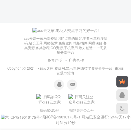
xss云是一家乐享资源记忆点滴的博客,主要分享程序源
码,站长工具,网络技术,免费空间,模板插件,网赚项目,各
类资源,各类教程,QQ资源,手机应用,致力创造一个高质
量分享平台
免责声明
广告合作
Copyright © 2021 ·
xss云之家,资源网,娱乐网,网络技术资源分享平台
· 由
xss
云
强力驱动.
扫码加QQ群
扫码关注公众号
鄂ICP备19016175号-1
网站已安全运行: 2447天17小
时31分19秒