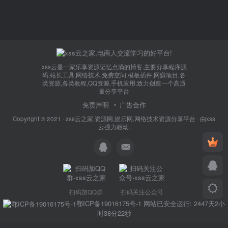
xss云是一家乐享资源记忆点滴的博客,主要分享程序源
码,站长工具,网络技术,免费空间,模板插件,网赚项目,各
类资源,各类教程,QQ资源,手机应用,致力创造一个高质
量分享平台
免责声明
广告合作
Copyright © 2021 ·
xss云之家,资源网,娱乐网,网络技术资源分享平台
· 由
xss
云
强力驱动.
扫码加QQ群
扫码关注公众号
鄂ICP备19016175号-1
网站已安全运行: 2447天2小
时38分22秒