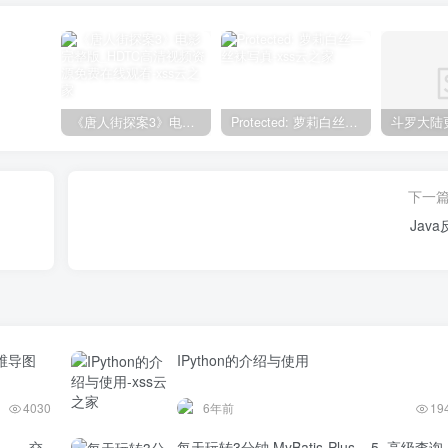
《唐人街探案3》电影完整版_HDTC高清视频资源免费在线观看
Protected: 萝莉白丝—丝袜写真
下一
Jav
维导图
IPython的介绍与使用
4030
6年前
19
题——交
每天玩转3分钟 MyBatis-Plus – 5. 高级查询