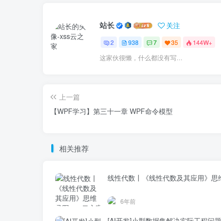
站长
关注
2
938
7
35
144W+
这家伙很懒，什么都没有写...
上一篇
【WPF学习】第三十一章 WPF命令模型
相关推荐
线性代数丨《线性代数及其应用》思
6年前
[AI开发]小型数据集解决实际工程问