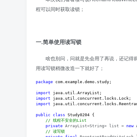
程可以同时获取读锁；
一.简单使用读写锁
啥也别问，问就是先会用了再说，还记得前面用Re
用读写锁稍微改造一下就好了；
package
 com.example.demo.study;

import
import
import
 java.util.concurrent.locks.Reentran
public
class
 Study0204 {

//
 线程不安全的List
private
 ArrayList<String> list = 
new
 
//
 读写锁
private
final
 ReentrantReadWriteLock 