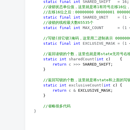
static
final
int
 SHARED_SHIFT   = 16
;

//
读锁状态单位值，这里就是将1有符号左移16位，1用二进制
//
左移16位之后：00000000 00000001 0000
static
final
int
 SHARED_UNIT    = (1 
//
读锁的线程最大数65535个
static
final
int
 MAX_COUNT      = (1 
//
写锁(排它锁)掩码，这里用二进制表示 00000000 0
static
final
int
 EXCLUSIVE_MASK = (1 
//
返回读锁的个数，这里也就是将state无符号右
static
int
 sharedCount(
int
 c)    { 

return
 c >>>
 SHARED_SHIFT; 

    }

//
返回写锁的个数，这里就是将state和上面的写
static
int
 exclusiveCount(
int
 c) { 

return
 c &
 EXCLUSIVE_MASK;

    }

//
省略很多代码
}