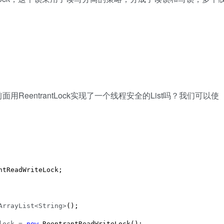
entrantLock实现了一个线程安全的List吗？我们可以使
tReadWriteLock;

ArrayList<String>
();

lock = 
new
 ReentrantReadWriteLock();
