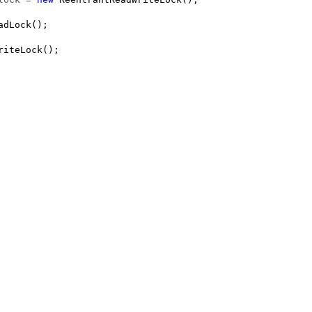
adLock();

riteLock();
