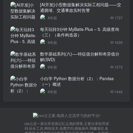
[AI开发]小型数据集解决实际工程问题——交
通拥堵、交通事故实时告警
6年前
1737
每天玩转3分钟 MyBatis-Plus – 5. 高级查询
（三）（条件构造器）
6年前
1639
数学基础系列(六)—-特征值分解和奇异值分
解(SVD)
6年前
1573
小白学 Python 数据分析（2）：Pandas
（一）概述
6年前
1446
xss云是一家乐享资源记忆点滴的博客,主要分享程序源
码,站长工具,网络技术,免费空间,模板插件,网赚项目,各
类资源,各类教程,QQ资源,手机应用,致力创造一个高质