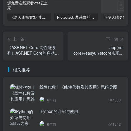
《唐人街探案3》电影完整版_HDTC高清视频资源免费在线观看
Protected: 萝莉白丝—丝袜写真
上一篇
下一篇
《ASP.NET Core 高性能系
abp(net
列》ASP.NET Core的启动过
core)+easyui+efcore实现仓
程(1)
储管理系统——ABP
WebAPI与EasyUI结合增删
相关推荐
改查之十(三十六),abp(net
core)+easyui+efcore实现仓
储管理系统——ABP
WebAPI与EasyUI结合增删
线性代数丨《线性代数及其应用》思维导图
改查之九(三十五)
6年前
4030
IPython的介绍与使用
6年前
1942