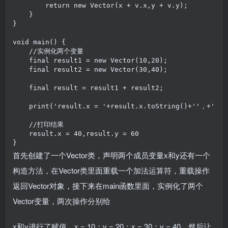
        return new Vector(x + v.x,y + v.y);

    }

}

void main() {

    //实例化两个变量

    final result1 = new Vector(10,20);

    final result2 = new Vector(30,40);

    final result = result1 + result2;

    print('result.x = '+result.x.toString()+''，+'resu
    //打印结果

    result.x = 40,result.y = 60

}
首先创建了一个Vector类，声明两个成员变量x和y还有一个
构造方法，在Vector类里面重载一个加法运算符，重载操作
返回Vector对象，接下来在main函数里面，实例化了两个
Vector变量，两次操作分别给
x和y进行了赋值，x = 10；y = 20；x = 30；y = 40。然后让