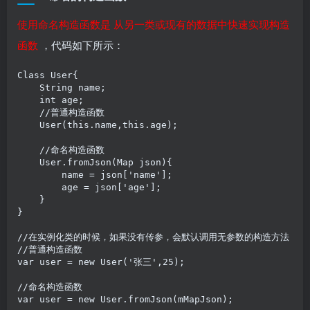
使用命名构造函数是 从另一类或现有的数据中快速实现构造
函数
，代码如下所示：
Class User{

    String name;

    int age;

    //普通构造函数

    User(this.name,this.age);

    //命名构造函数

    User.fromJson(Map json){

        name = json['name'];

        age = json['age'];

    }

}

//在实例化类的时候，如果没有传参，会默认调用无参数的构造方法

//普通构造函数

var user = new User('张三',25);

//命名构造函数

var user = new User.fromJson(mMapJson);