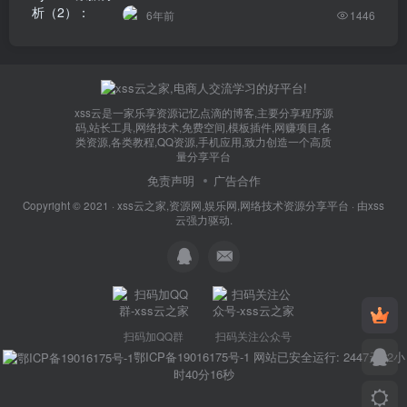
6年前
1446
xss云是一家乐享资源记忆点滴的博客,主要分享程序源
码,站长工具,网络技术,免费空间,模板插件,网赚项目,各
类资源,各类教程,QQ资源,手机应用,致力创造一个高质
量分享平台
免责声明
广告合作
Copyright © 2021 ·
xss云之家,资源网,娱乐网,网络技术资源分享平台
· 由
xss
云
强力驱动.
扫码加QQ群
扫码关注公众号
鄂ICP备19016175号-1
网站已安全运行: 2447天22小
时40分16秒