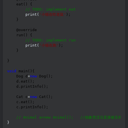
    eat() {

//
 TODO: implement eat
        print(
'
小猫在吃老鼠
'
);

    }

    @override

    run() {

//
 TODO: implement run
        print(
'
小猫在跑
'
);

    }

}

void
 main(){

    Dog d
=
new
 Dog();

    d.eat();

    d.printInfo();

    Cat c
=
new
 Cat();

    c.eat();

    c.printInfo();

//
 Animal a=new Animal();   
//
抽象类没法直接被实例化
}