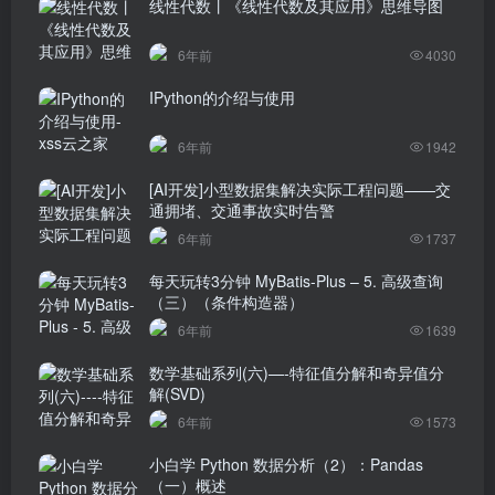
线性代数丨《线性代数及其应用》思维导图
6年前
4030
IPython的介绍与使用
6年前
1942
[AI开发]小型数据集解决实际工程问题——交
通拥堵、交通事故实时告警
6年前
1737
每天玩转3分钟 MyBatis-Plus – 5. 高级查询
（三）（条件构造器）
6年前
1639
数学基础系列(六)—-特征值分解和奇异值分
解(SVD)
6年前
1573
小白学 Python 数据分析（2）：Pandas
（一）概述