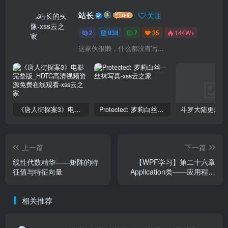
站长
关注
2
938
7
35
144W+
这家伙很懒，什么都没有写...
《唐人街探案3》电影完整版_HDTC高清视频资源免费在线观看
Protected: 萝莉白丝—丝袜写真
上一篇
下一篇
线性代数精华——矩阵的特
【WPF学习】第二十六章
征值与特征向量
Application类——应用程序
的生命周期
相关推荐