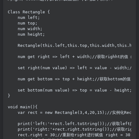
Class Rectangle {

    num left;

    num top;

    num width;

    num height;

    Rectangle(this.left,this.top,this.width,this.heig
    num get right => left + width;//获取righht的值（第
    set right(num value) => left = value - wid
    num get bottom => top + height;//获取bottom的值（
    set bottom(num value) => top = value - heig
}

void main(){

    var rect = new Rectangle(3,4,20,15);//实例化
    print('left:'+rect.left.toString());//获取left的
    print('right:'+rect.right.toString());//获取r
    rect.right = 30;//重新给right进行赋值 right = 3