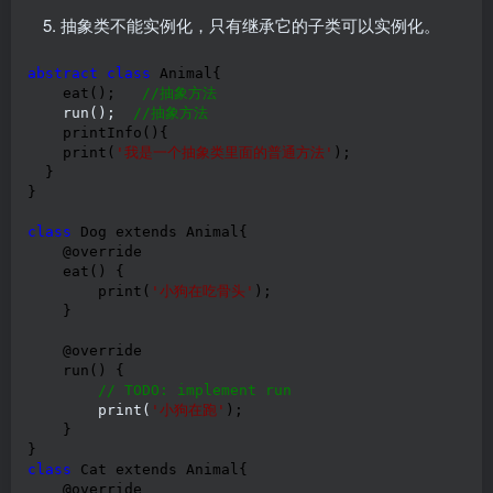
抽象类不能实例化，只有继承它的子类可以实例化。
abstract
class
 Animal{

    eat();   
//
抽象方法
    run();  
//
抽象方法  
    printInfo(){

    print(
'
我是一个抽象类里面的普通方法
'
);

  }

}

class
 Dog extends Animal{

    @override

    eat() {

        print(
'
小狗在吃骨头
'
);

    }

    @override

    run() {

//
 TODO: implement run
        print(
'
小狗在跑
'
);

    }  

class
 Cat extends Animal{

    @override
