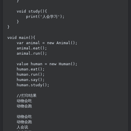
    }

    void study(){

        print('人会学习');

    }

}

void main(){

    var animal = new Animal();

    animal.eat();

    animal.run();

    value human = new Human();

    human.eat();

    human.run();

    human.say();

    human.study();

    //打印结果

    动物会吃

    动物会跑

    动物会吃

    动物会跑

    人会说
