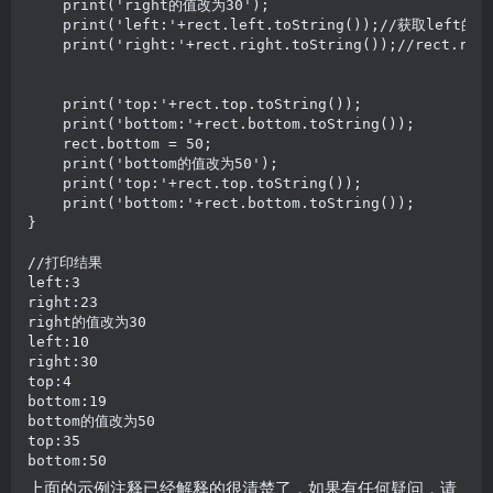
    print('right的值改为30');

    print('left:'+rect.left.toString());//获
    print('right:'+rect.right.toString());//rect.
    print('top:'+rect.top.toString());

    print('bottom:'+rect.bottom.toString());

    rect.bottom = 50;

    print('bottom的值改为50');

    print('top:'+rect.top.toString());

    print('bottom:'+rect.bottom.toString());

}

//打印结果

left:3

right:23

right的值改为30

left:10

right:30

top:4

bottom:19

bottom的值改为50

top:35

bottom:50
上面的示例注释已经解释的很清楚了，如果有任何疑问，请