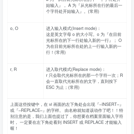
始输入』， A 为『从光标所在行的最后一
个字符处开始输入』。(常用)
o, O
进入输入模式(Insert mode)：
这是英文字母 o 的大小写。o 为『在目前
光标所在的下一行处输入新的一行』； O
为在目前光标所在处的上一行输入新的一
行！(常用)
r, R
进入取代模式(Replace mode)：
r 只会取代光标所在的那一个字符一次；R
会一直取代光标所在的文字，直到按下
ESC 为止；(常用)
上面这些按键中，在 vi 画面的左下角处会出现『–INSERT–』
或『–REPLACE–』的字样。 由名称就知道该动作了吧！！特
别注意的是，我们上面也提过了，你想要在档案里面输入字符
时， 一定要在左下角处看到 INSERT 或 REPLACE 才能输入
喔！