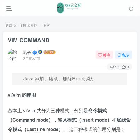
首页
it技术社区
正文
VIM COMMAND
站长
关注
私信
6年前发布
57
0
Java 添加、读取、删除Excel形状
vi/vim
的使用
基本上 vi/vim 共分为三种模式，分别是
命令模式
（
Command mode
）
，
输入模式（
Insert mode
）
和
底线命
令模式（
Last line mode
）
。 这三种模式的作用分别是：