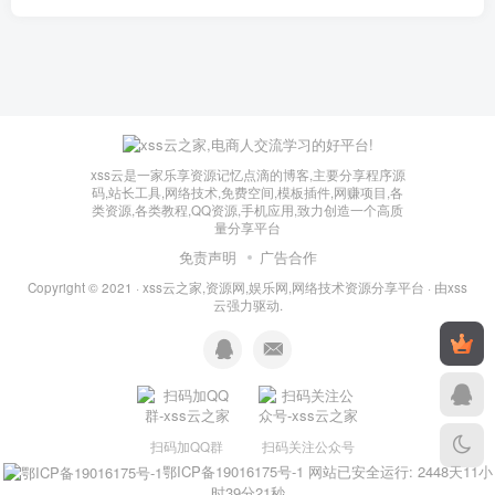
xss云是一家乐享资源记忆点滴的博客,主要分享程序源
码,站长工具,网络技术,免费空间,模板插件,网赚项目,各
类资源,各类教程,QQ资源,手机应用,致力创造一个高质
量分享平台
免责声明
广告合作
Copyright © 2021 ·
xss云之家,资源网,娱乐网,网络技术资源分享平台
· 由
xss
云
强力驱动.
扫码加QQ群
扫码关注公众号
鄂ICP备19016175号-1
网站已安全运行: 2448天11小
时39分22秒