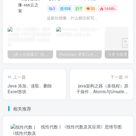
2
938
7
35
144W+
这家伙很懒，什么都没有写...
《唐人街探案3》电影完整版_HDTC高清视频资源免费在线观看
Protected: 萝莉白丝—丝袜写真
上一篇
下一篇
Java 添加、读取、删除
java架构之路（多线程）原
Excel形状
子操作，Atomic与Unsafe魔
术类
相关推荐
线性代数丨《线性代数及其应用》思维导图