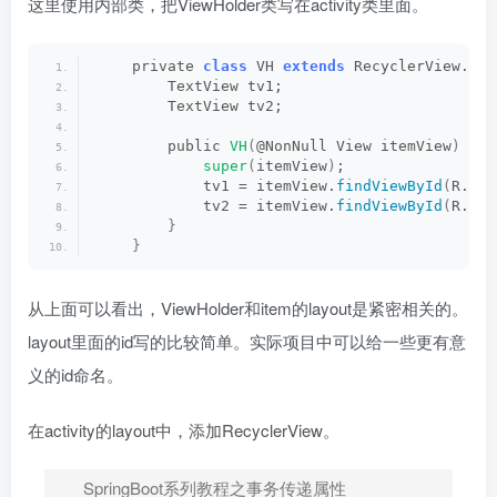
这里使用内部类，把ViewHolder类写在activity类里面。
    private 
class
 VH 
extends
 RecyclerView.
Vie
        TextView tv1;
        TextView tv2;
        public 
VH
(
@NonNull View itemView
)
{
super
(
itemView
)
;
            tv1 = itemView.
findViewById
(
R.
id
.
            tv2 = itemView.
findViewById
(
R.
id
.
}
}
从上面可以看出，ViewHolder和item的layout是紧密相关的。
layout里面的id写的比较简单。实际项目中可以给一些更有意
义的id命名。
在activity的layout中，添加RecyclerView。
SpringBoot系列教程之事务传递属性