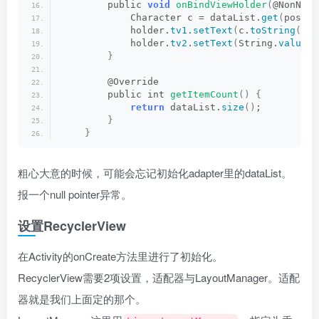
        public 
void
onBindViewHolder
(
@NonNull
            Character c = dataList.
get
(
positi
            holder.
tv1
.
setText
(
c.
toString
())
;
            holder.
tv2
.
setText
(
String.
valueOf
}
        @Override
        public int 
getItemCount
()
{
return
 dataList.
size
()
;
}
}
粗心大意的时候，可能会忘记初始化adapter里的dataList。
报一个null pointer异常。
设置RecyclerView
在Activity的onCreate方法里进行了初始化。
RecyclerView需要2项设置，适配器与LayoutManager。适配
器就是我们上面定的那个。