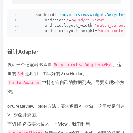
<
androidx.
recyclerview
.
widget
.
RecyclerVie
        android:id=
"@+id/re_view"
        android:layout_width=
"match_parent"
        android:layout_height=
"wrap_content"
 
设计Adapter
设计一个适配器继承自
。这
RecyclerView.Adapter<VH>
里的
是我们上面写好的ViewHolder。
VH
中持有它自己的数据列表。需要实现3个方
LetterAdapter
法。
onCreateViewHolder方法，要求返回VH对象。这里就是创建
VH对象并返回。
而VH构造器要求传入一个View，我们利用
创建一个view给它。当然，创建的根据就