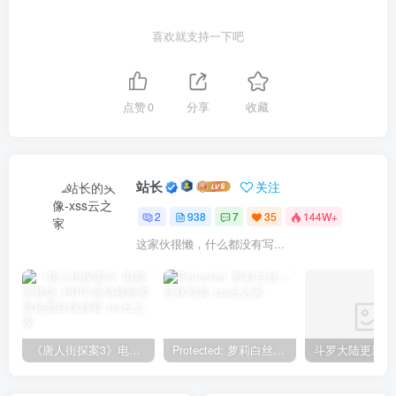
喜欢就支持一下吧
点赞
0
分享
收藏
站长
关注
2
938
7
35
144W+
这家伙很懒，什么都没有写...
《唐人街探案3》电影完整版_HDTC高清视频资源免费在线观看
Protected: 萝莉白丝—丝袜写真