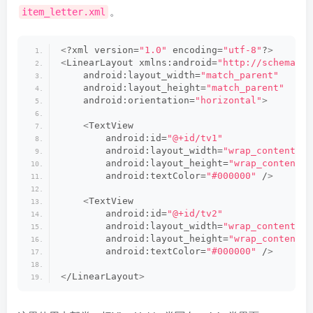
。
item_letter.xml
<
?xml version=
"1.0"
 encoding=
"utf-8"
?
>
<
LinearLayout xmlns:android=
"http://schemas.a
    android:layout_width=
"match_parent"
    android:layout_height=
"match_parent"
    android:orientation=
"horizontal"
>
<
TextView
        android:id=
"@+id/tv1"
        android:layout_width=
"wrap_content"
        android:layout_height=
"wrap_content"
        android:textColor=
"#000000"
 /
>
<
TextView
        android:id=
"@+id/tv2"
        android:layout_width=
"wrap_content"
        android:layout_height=
"wrap_content"
        android:textColor=
"#000000"
 /
>
<
/LinearLayout
>