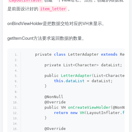
LayoutInflater
是前面设计好的
。
item_letter
onBindViewHolder是把数据交给对应的VH来显示。
getItemCount方法要求返回数据的数量。
    private 
class
 LetterAdapter 
extends
 Recyc
        private List
<
Character
>
 dataList;
        public 
LetterAdapter
(
List
<
Character
>
 
this
.
dataList
 = dataList;
}
        @NonNull
        @Override
        public VH 
onCreateViewHolder
(
@NonNull
return
new
VH
(
LayoutInflater.
from
}
        @Override