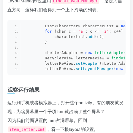
LayoutManager这里用
，指定为垂
LinearLayoutManager
直方向，这样我们会得到一个上下滑动的列表。
        List
<
Character
>
 characterList = 
new
 A
for
(
char c = 
'a'
; c 
<
= 
'z'
; c++
)
{
            characterList.
add
(
c
)
;
}
        mLetterAdapter = 
new
LetterAdapter
(
ch
        RecyclerView letterReView = 
findViewB
        letterReView.
setAdapter
(
mLetterAdapte
        letterReView.
setLayoutManager
(
new
Lin
观察运行结果
运行到手机或者模拟器上，打开这个activity。有的朋友就发
现，为啥屏幕里一个子项item就占满了整个屏幕？
因为我们前面设置的item占满屏幕。回到
，看一下根layout的设置。
item_letter.xml