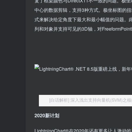
复了框架颜色与DirectX11不一致的问题。极坐标图（
中心的数据剪辑，支持3种方式。极坐标图的扭转振幅轴
式来解决给定角度下最大和最小幅值的问题。此外
列和对象并支持可见的3D轴，对FreeformPoin
[白话解析] 深入浅出支持向量机(SVM)之
2020
新计划
LightningChart®在2020年还有更多让人激动的