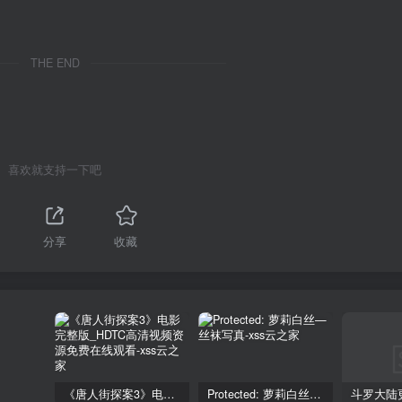
THE END
喜欢就支持一下吧
分享
收藏
《唐人街探案3》电影完整版_HDTC高清视频资源免费在线观看
Protected: 萝莉白丝—丝袜写真