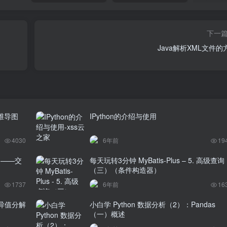
下一
Java解析XML文件的
维导图
IPython的介绍与使用
4030
6年前
19
题——交
每天玩转3分钟 MyBatis-Plus – 5. 高级查询
（三）（条件构造器）
1737
6年前
16
异值分解
小白学 Python 数据分析（2）：Pandas
（一）概述