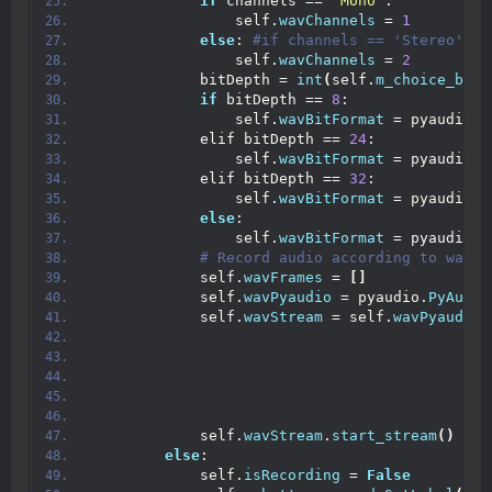
if
 channels == 
'Mono'
:
                self.
wavChannels
 = 
1
else
:
 #if channels == 'Stereo':
                self.
wavChannels
 = 
2
            bitDepth = 
int
(
self.
m_choice_bitD
if
 bitDepth == 
8
:
                self.
wavBitFormat
 = pyaudio.
p
            elif bitDepth == 
24
:
                self.
wavBitFormat
 = pyaudio.
p
            elif bitDepth == 
32
:
                self.
wavBitFormat
 = pyaudio.
p
else
:
                self.
wavBitFormat
 = pyaudio.
p
 # Record audio according to wave 
            self.
wavFrames
 = 
[]
            self.
wavPyaudio
 = pyaudio.
PyAudio
            self.
wavStream
 = self.
wavPyaudio
.
                                             
                                             
                                             
                                             
                                             
            self.
wavStream
.
start_stream
()
else
:
            self.
isRecording
 = 
False