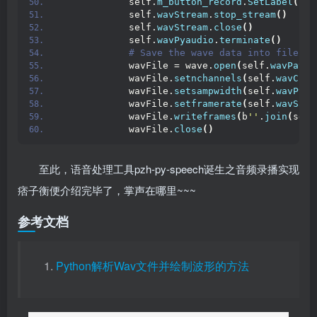
            self.
m_button_record
.
SetLabel
(
'Re
            self.
wavStream
.
stop_stream
()
            self.
wavStream
.
close
()
            self.
wavPyaudio
.
terminate
()
 # Save the wave data into file
            wavFile = wave.
open
(
self.
wavPath
,
            wavFile.
setnchannels
(
self.
wavChan
            wavFile.
setsampwidth
(
self.
wavPyau
            wavFile.
setframerate
(
self.
wavSamp
            wavFile.
writeframes
(
b
''
.
join
(
self
            wavFile.
close
()
至此，语音处理工具pzh-py-speech诞生之音频录播实现
痞子衡便介绍完毕了，掌声在哪里~~~
参考文档
Python解析Wav文件并绘制波形的方法