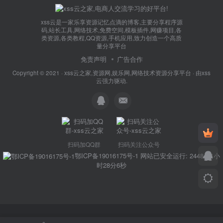
xss云是一家乐享资源记忆点滴的博客,主要分享程序源
码,站长工具,网络技术,免费空间,模板插件,网赚项目,各
类资源,各类教程,QQ资源,手机应用,致力创造一个高质
量分享平台
免责声明
广告合作
Copyright © 2021 ·
xss云之家,资源网,娱乐网,网络技术资源分享平台
· 由
xss
云
强力驱动.
扫码加QQ群
扫码关注公众号
鄂ICP备19016175号-1
网站已安全运行: 2448天1小
时28分7秒