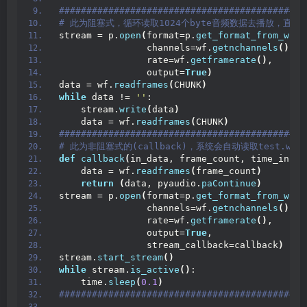
#############################################
# 此为阻塞式，循环读取1024个byte音频数据去播放，直到t
stream = p.
open
(
format=p.
get_format_from_widt
                channels=wf.
getnchannels
()
,
                rate=wf.
getframerate
()
,
                output=
True
)
data = wf.
readframes
(
CHUNK
)
while
 data != 
''
:
    stream.
write
(
data
)
    data = wf.
readframes
(
CHUNK
)
#############################################
# 此为非阻塞式的(callback)，系统会自动读取test.w
def
callback
(
in_data, frame_count, time_info,
    data = wf.
readframes
(
frame_count
)
return
(
data, pyaudio.
paContinue
)
stream = p.
open
(
format=p.
get_format_from_widt
                channels=wf.
getnchannels
()
,
                rate=wf.
getframerate
()
,
                output=
True
,
                stream_callback=callback
)
stream.
start_stream
()
while
 stream.
is_active
()
:
    time.
sleep
(
0.1
)
#############################################