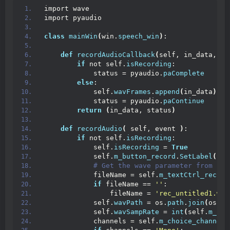
import wave
import pyaudio
class
mainWin
(
win.
speech_win
)
:
def
recordAudioCallback
(
self, in_data, fr
if
 not self.
isRecording
:
            status = pyaudio.
paComplete
else
:
            self.
wavFrames
.
append
(
in_data
)
            status = pyaudio.
paContinue
return
(
in_data, status
)
def
recordAudio
(
 self, event 
)
:
if
 not self.
isRecording
:
            self.
isRecording
 = 
True
            self.
m_button_record
.
SetLabel
(
'Re
 # Get the wave parameter from use
            fileName = self.
m_textCtrl_recFil
if
 fileName == 
''
:
                fileName = 
'rec_untitled1.wav
            self.
wavPath
 = os.
path
.
join
(
os.
pa
            self.
wavSampRate
 = 
int
(
self.
m_cho
            channels = self.
m_choice_channels