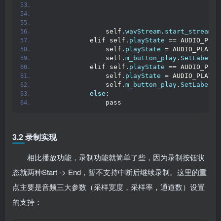
                                             
                                             
                                             
                self.
wavStream
.
start_stream
()
            elif self.
playState
 == AUDIO_PLAY
                self.
playState
 = AUDIO_PLAY_S
                self.
m_button_play
.
SetLabel
(
'
            elif self.
playState
 == AUDIO_PLAY
                self.
playState
 = AUDIO_PLAY_S
                self.
m_button_play
.
SetLabel
(
'
else
:
                pass
3.2 录制实现
相比播放功能，录制功能就简单了些，因为录制按钮状
态就两种Start -> End，暂不支持中断后继续录制。这里的重
点主要是音频三大参数（采样宽度，采样率，通道数）设置
的支持：