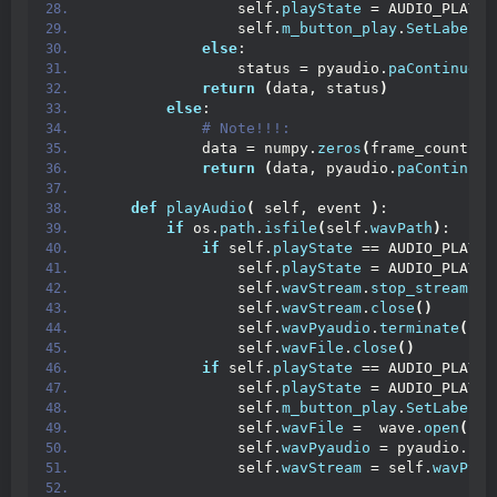
                self.
playState
 = AUDIO_PLAY_S
                self.
m_button_play
.
SetLabel
(
'
else
:
                status = pyaudio.
paContinue
return
(
data, status
)
else
:
 # Note!!!:
            data = numpy.
zeros
(
frame_count*se
return
(
data, pyaudio.
paContinue
)
def
playAudio
(
 self, event 
)
:
if
 os.
path
.
isfile
(
self.
wavPath
)
:
if
 self.
playState
 == AUDIO_PLAY_S
                self.
playState
 = AUDIO_PLAY_S
                self.
wavStream
.
stop_stream
()
                self.
wavStream
.
close
()
                self.
wavPyaudio
.
terminate
()
                self.
wavFile
.
close
()
if
 self.
playState
 == AUDIO_PLAY_S
                self.
playState
 = AUDIO_PLAY_S
                self.
m_button_play
.
SetLabel
(
'
                self.
wavFile
 =  wave.
open
(
sel
                self.
wavPyaudio
 = pyaudio.
PyA
                self.
wavStream
 = self.
wavPyau
                                             