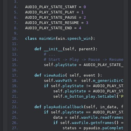
AUDIO_PLAY_STATE_START = 
0
AUDIO_PLAY_STATE_PLAY = 
1
AUDIO_PLAY_STATE_PAUSE = 
2
AUDIO_PLAY_STATE_RESUME = 
3
AUDIO_PLAY_STATE_END = 
4
class
mainWin
(
win.
speech_win
)
:
def
__init__
(
self, parent
)
:
 # ...
 # Start -> Play -> Pause -> Resume ->
        self.
playState
 = AUDIO_PLAY_STATE_STA
def
viewAudio
(
 self, event 
)
:
        self.
wavPath
 =  self.
m_genericDirCtrl
if
 self.
playState
 != AUDIO_PLAY_STATE
            self.
playState
 = AUDIO_PLAY_STATE
            self.
m_button_play
.
SetLabel
(
'Play
def
playAudioCallback
(
self, in_data, fram
if
 self.
playState
 == AUDIO_PLAY_STATE
            data = self.
wavFile
.
readframes
(
fr
if
 self.
wavFile
.
getnframes
()
 == s
                status = pyaudio.
paComplete