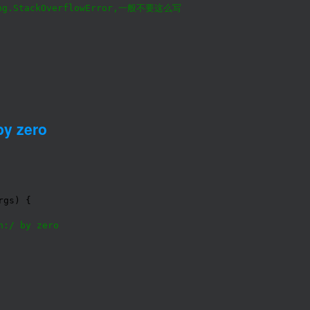
.StackOverflowError,一般不要这么写
by zero
n:/ by zero