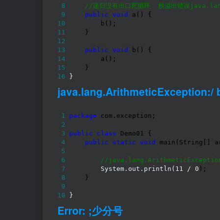
 8
//
递归没有出口死循环  栈溢出错误java.lang
 9
public
void
10
11
12
13
public
void
14
15
16
 }
java.lang.ArithmeticException:/ 
 1
package
 2
 3
public
class
 4
public
static
void
 5
 6
//
java.lang.ArithmeticExceptio
 7
         System.out.println(11 / 0
 8
 9
10
 }
Error: ;少分号