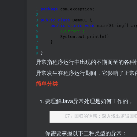
1
package
2
3
public
class
4
public
static
void
5
//
Error: ;
6
7
8
9
 }
异常指程序运行中出现的不期而至的各种
异常发生在程序运行期间，它影响了正常
简单分类
要理解Java异常处理是如何工作的，
「07」回归的诱惑：深入浅出逻辑回
你需要掌握以下三种类型的异常：