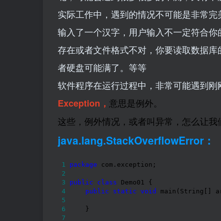
实际工作中，遇到的情况不可能是非常完
输入了一个汉字，用户输入不一定符合你
存在或者文件格式不对，你要读取数据库
者硬盘可能满了。等等
软件程序在运行过程中，非常可能遇到刚
意思是例外。
Exception
，
这些，例外情况，或者叫异常，怎么让我
java.lang.StackOverflowError：
 1
package
 2
 3
public
class
 4
public
static
void
 5
 6
 7