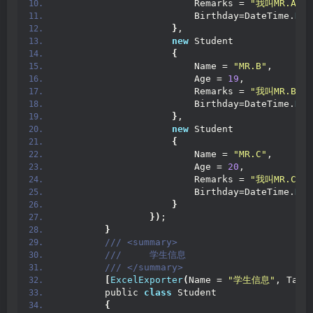
                        Remarks = 
"我叫MR.A,今
                        Birthday=DateTime.
Now
}
,
new
 Student
{
                        Name = 
"MR.B"
,
                        Age = 
19
,
                        Remarks = 
"我叫MR.B,今
                        Birthday=DateTime.
Now
}
,
new
 Student
{
                        Name = 
"MR.C"
,
                        Age = 
20
,
                        Remarks = 
"我叫MR.C,今
                        Birthday=DateTime.
Now
}
})
;
}
 /// <summary>
 ///     学生信息
 /// </summary>
[
ExcelExporter
(
Name = 
"学生信息"
, Tabl
        public 
class
 Student
{