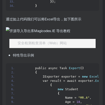
})
;
}
通过如上代码我们可以将Excel导出，如下图所示
安全检测检查清单（Web）网站
特性导出示例
        public async Task 
Export
()
{
            IExporter exporter = 
new
ExcelExp
            var result = await exporter.
Expor
{
new
 Student
{
                        Name = 
"MR.A"
,
                        Age = 
18
,