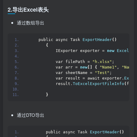
2.导出Excel表头
通过数组导出
     public async Task 
ExportHeader
()
{
            IExporter exporter = 
new
ExcelExp
            var filePath = 
"h.xlsx"
;
            var arr = 
new
[]
{
"Name1"
, 
"Name2
            var sheetName = 
"Test"
;
            var result = await exporter.
Expor
            result.
ToExcelExportFileInfo
(
file
}
通过DTO导出
        public async Task 
ExportHeader
()