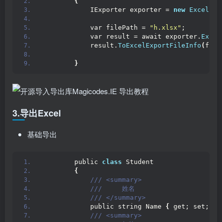
{
            IExporter exporter = 
new
ExcelExp
            var filePath = 
"h.xlsx"
;
            var result = await exporter.
Expor
            result.
ToExcelExportFileInfo
(
file
}
3.导出Excel
基础导出
        public 
class
 Student
{
 /// <summary>
 ///     姓名
 /// </summary>
            public string Name 
{
 get; set; 
}
 /// <summary>