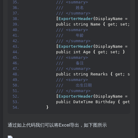
 /// <summary>
 ///     姓名
 /// </summary>
[
ExporterHeader
(
DisplayName = 
"姓
            public string Name 
{
 get; set; 
}
 /// <summary>
 ///     年龄
 /// </summary>
[
ExporterHeader
(
DisplayName = 
"年
            public int Age 
{
 get; set; 
}
 /// <summary>
 ///     备注
 /// </summary>
            public string Remarks 
{
 get; set;
 /// <summary>
 ///     出生日期
 /// </summary>
[
ExporterHeader
(
DisplayName = 
"出
            public DateTime Birthday 
{
 get; s
}
通过如上代码我们可以将Excel导出，如下图所示