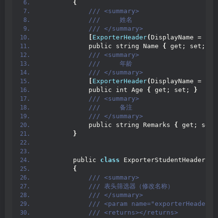
{
 /// <summary>
 ///     姓名
 /// </summary>
[
ExporterHeader
(
DisplayName = 
"姓
            public string Name 
{
 get; set; 
}
 /// <summary>
 ///     年龄
 /// </summary>
[
ExporterHeader
(
DisplayName = 
"年
            public int Age 
{
 get; set; 
}
 /// <summary>
 ///     备注
 /// </summary>
            public string Remarks 
{
 get; set;
}
        public 
class
 ExporterStudentHeaderFil
{
 /// <summary>
 /// 表头筛选器（修改名称）
 /// </summary>
 /// <param name="exporterHeaderIn
 /// <returns></returns>