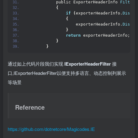
            public ExporterHeaderInfo 
Filter
(
{
if
(
exporterHeaderInfo.
Displa
{
                    exporterHeaderInfo.
Displa
}
return
 exporterHeaderInfo;
}
}
通过如上代码片段我们实现
IExporterHeaderFilter
接
口,IExporterHeaderFilter以便支持多语言、动态控制列展示
等场景
Reference
https://github.com/dotnetcore/Magicodes.IE