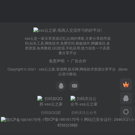
xss云是一家乐享资源记忆点滴的博客,主要分享程序源
码,站长工具,网络技术,免费空间,模板插件,网赚项目,各
类资源,各类教程,QQ资源,手机应用,致力创造一个高质
量分享平台
免责声明
广告合作
Copyright © 2021 ·
xss云之家,资源网,娱乐网,网络技术资源分享平台
· 由
xss
云
强力驱动.
扫码加QQ群
扫码关注公众号
鄂ICP备19016175号-1
网站已安全运行: 2446天21小
时55分58秒