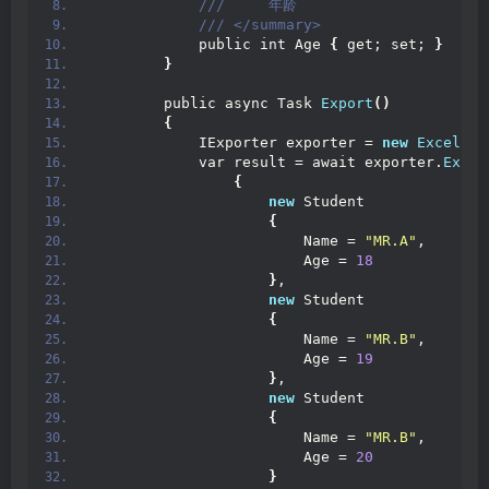
 ///     年龄
 /// </summary>
            public int Age 
{
 get; set; 
}
}
        public async Task 
Export
()
{
            IExporter exporter = 
new
ExcelExp
            var result = await exporter.
Expor
{
new
 Student
{
                        Name = 
"MR.A"
,
                        Age = 
18
}
,
new
 Student
{
                        Name = 
"MR.B"
,
                        Age = 
19
}
,
new
 Student
{
                        Name = 
"MR.B"
,
                        Age = 
20
}