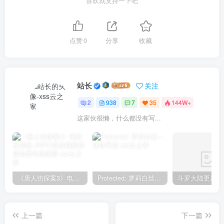
喜欢就支持一下吧
点赞
0
分享
收藏
站长
关注
2
938
7
35
144W+
这家伙很懒，什么都没有写...
《唐人街探案3》电影完整版_HDTC高清视频资源免费在线观看
Protected: 萝莉白丝—丝袜写真
上一篇
下一篇