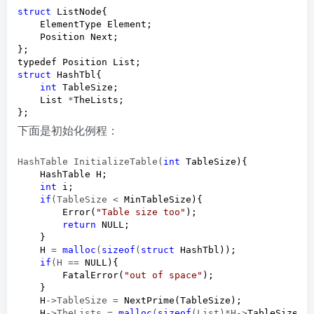
struct
 ListNode{

    ElementType Element;

    Position Next;  

};

struct
 HashTbl{

int
 TableSize;

    List 
*
TheLists;

};
下面是初始化例程：
HashTable InitializeTable(
int
 TableSize){

    HashTable H;

int
 i;

if
(TableSize <
 MinTableSize){

        Error(
"
Table size too
"
);

return
 NULL;

    }  

    H 
= 
malloc
(
sizeof
(
struct
 HashTbl));

if
(H ==
 NULL){

        FatalError(
"
out of space
"
);

    }

    H
->TableSize =
 NextPrime(TableSize);

    H
->TheLists = 
malloc
(
sizeof
(List)*H->
TableSize);
