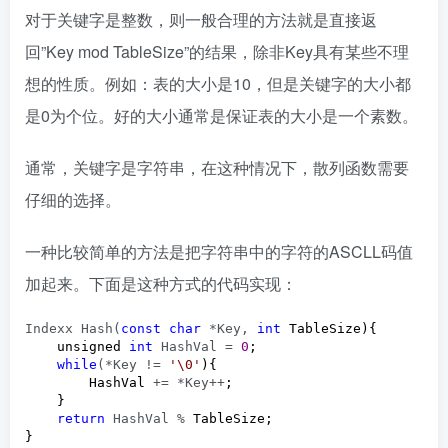
对于关键字是整数，则一般合理的方法就是直接返
回”Key mod TableSize”的结果，除非Key具有某些不理
想的性质。例如：表的大小是10，但是关键字的大小都
是0为个位。好的大小通常是保证表的大小是一个素数。
通常，关键字是字符串，在这种情况下，散列函数需要
仔细的选择。
一种比较简单的方法是把字符串中的字符的ASCLL码值
加起来。下面是这种方式的代码实现：
Indexx Hash(
const
char
 *Key, 
int
 TableSize){

    unsigned 
int
 HashVal = 
0
;

while
(*Key != 
'
\0
'
){

        HashVal 
+= *Key++
;    

    } 

return
 HashVal %
 TableSize;

}