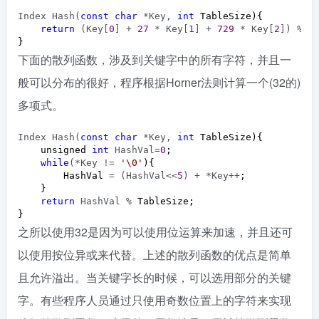
Index Hash(
const
char
 *Key, 
int
 TableSize){

return
 (Key[
0
] + 
27
 * Key[
1
] + 
729
 * Key[
2
]) %
 Ta
}
下面的散列函数，涉及到关键字中的所有字符，并且一
般可以分布的很好，程序根据Horner法则计算一个(32的)
多项式。
Index Hash(
const
char
 *Key, 
int
 TableSize){

    unsigned 
int
 HashVal=
0
;

while
(*Key != 
'
\0
'
){

        HashVal 
= (HashVal<<
5
) + *Key++
;

    }

return
 HashVal %
 TableSize;

}
之所以使用32是因为可以使用位运算来加速，并且还可
以使用按位异或来代替。上述的散列函数的优点是简单
且允许溢出。当关键字长的时候，可以选用部分的关键
字。有些程序人员通过只使用奇数位置上的字符来实现