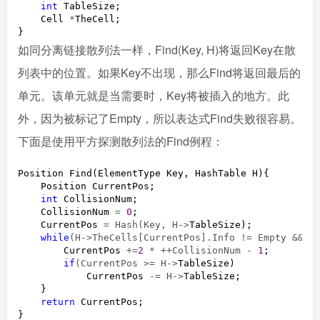
int
 TableSize;

    Cell 
*
TheCell;      

}
如同分离链接散列法一样，Find(Key, H)将返回Key在散
列表中的位置。如果Key不出现，那么Find将返回最后的
单元。该单元就是当需要时，Key将被插入的地方。此
外，因为被标记了Empty，所以表达式Find失败很容易。
下面是使用平方探测散列法的Find例程：
Position Find(ElementType Key, HashTable H){

    Position CurrentPos;

int
 CollisionNum;

    CollisionNum 
= 
0
;

    CurrentPos 
= Hash(Key, H->
TableSize);

while
(H->TheCells[CurrentPos].Info != Empty && H
        CurrentPos 
+=
2
 * ++CollisionNum - 
1
;

if
(CurrentPos >= H->
TableSize)

            CurrentPos 
-= H->
TableSize;

    }

return
 CurrentPos;

} 