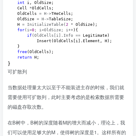
int
 i, OldSize;

    Cell 
*
OldCells;

    OldCells 
= H->
THeCells;

    OldSize 
= H->
TableSize;

    H 
= InitializeTable(
2
 *
 OldSize);

for
(i=
0
; i<OldSize; i++
){

if
(OldCells[i].Info ==
 Legitimate)

            Insert(OldCells[i].Element, H);

    }

free
(OldCells);

return
 H;
}
可扩散列
当数据处理量太大以至于不能装进主存的时候，我们就
需要使用可扩散列，此时主要考虑的是检索数据所需要
的磁盘存取次数。
在B树中，B树的深度随着M的增大而减小，理论上，我
们可以使用足够大的M，使得树的深度是1。这样所有的