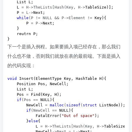
    List L;

    L 
= H->TheLists[Hash(Key, H->
TableSize)];

    P 
= L->
Next;

while
(P != NULL && P->Element !=
 Key){

        P 
= P->
Next;

    }

    reutrn P;

}
下一个是插入例程。如果要插入项已经存在，那么我们
什么也不做，否则我们就放在表的最前端。下面是插入
的代码实现：
void
 Insert(ElementType Key, HashTable H){

    Position Pos, NewCell;

    List L;

    Pos 
=
 Find(Key, H);

if
(Pos ==
 NULL){

        NewCell 
= 
malloc
(
sizeof
(
struct
 ListNode));

if
(NewCell ==
 NULL){

            FatalError(
"
Out of space
"
);

        }
else
{

            L 
= H->TheLists[Hash(Key, H->
TableSize)];
            NewCell
->Next = L->
Next;
