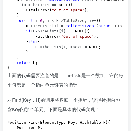
if
(H->TheLists ==
 NULL){

        FatalError(
"
out of space
"
);

    }

for
(
int
 i=
0
; i < H->TableSize; i++
){

        H
->TheLists[i] = 
malloc
(
sizeof
(
struct
 ListNod
if
(H->TheLists[i] ==
 NULL){

            FatalError(
"
Out of space
"
);

        }
else
{

            H
->TheLists[i]->Next =
 NULL;

        }

    }

return
 H;

}
上面的代码需要注意的是：TheLists是一个数组，它的每
个值都是一个指向单元链表的指针。
对Find(Key，H)的调用将返回一个指针，该指针指向包
含Key的那个单元。下面是具体的代码实现：
Position Find(ElementType Key, HashTable H){

    Position P;
