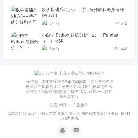
数学基础系列(六)—-特征值分解和奇异值分
解(SVD)
6年前
1572
小白学 Python 数据分析（2）：Pandas
（一）概述
6年前
1446
xss云是一家乐享资源记忆点滴的博客,主要分享程序源
码,站长工具,网络技术,免费空间,模板插件,网赚项目,各
类资源,各类教程,QQ资源,手机应用,致力创造一个高质
量分享平台
免责声明
广告合作
Copyright © 2021 ·
xss云之家,资源网,娱乐网,网络技术资源分享平台
· 由
xss
云
强力驱动.