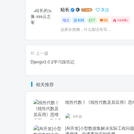
站长
关注
2
938
7
35
144W+
这家伙很懒，什么都没有写...
上一篇
Django3.0.2学习踩坑记
相关推荐
线性代数丨《线性代数及其应用》思
6年前
[AI开发]小型数据集解决实际工程问
通拥堵、交通事故实时告警