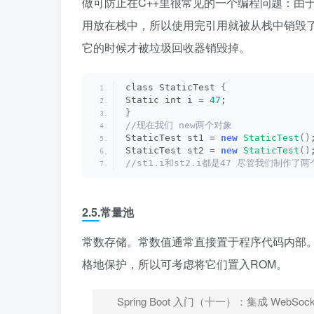
做可防止在C++里很常见的一个编程问题：由
用放在栈中，所以使用完引用就被从栈中销毁
它的时候才被垃圾回收器销毁掉。
class StaticTest 
{
Static int i = 
47
; 
}
//现在我们 new两个对象
StaticTest st1 = 
new
StaticTest
()
StaticTest st2 = 
new
StaticTest
()
//st1.i和st2.i都是47 尽管我们制作
2.5.常量池
常数存储。常数值通常直接置于程序代码内部。
格地保护，所以可考虑将它们置入ROM。
Spring Boot 入门（十一）：集成 WebSo