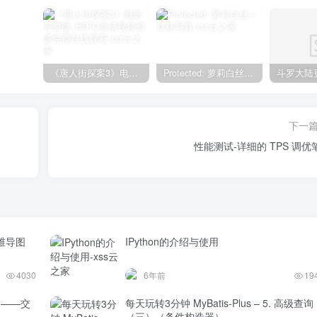
《唐人街探案3》电影完整版_HDTC高清视频资源免费在线观看
Protected: 萝莉白丝—丝袜写真
下一
性能测试-详细的 TPS 调优
维导图
IPython的介绍与使用
4030
6年前
19
题——交
每天玩转3分钟 MyBatis-Plus – 5. 高级查询
（三）（条件构造器）