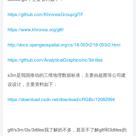
https://github.com/KhronosGroup/glTF
https://www.khronos.org/gltf/
http://docs.opengeospatial.org/cs/18-053r2/18-053r2.html
https://github.com/AnalyticalGraphicsInc/3d-tiles
s3m是我国推动的三维地理数据标准，主要由超图等公司建
设设计，主要资料如下：
https://download.csdn.net/download/cRGBc/12082994
gltf/s3m/i3s/3dtiles我了解的不多，甚至不了解gltf和3dtiles的