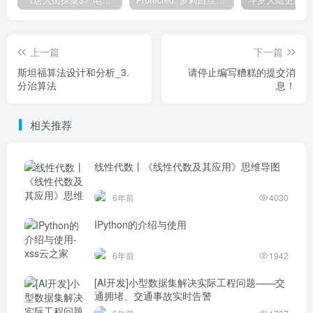
《唐人街探案3》电影完整版_HDTC高清视频资源免费在线观看
Protected: 萝莉白丝—丝袜写真
上一篇
下一篇
斯坦福算法设计和分析_3.
请停止编写糟糕的提交消
分治算法
息！
相关推荐
线性代数丨《线性代数及其应用》思维导图
6年前
4030
IPython的介绍与使用
6年前
1942
[AI开发]小型数据集解决实际工程问题——交
通拥堵、交通事故实时告警