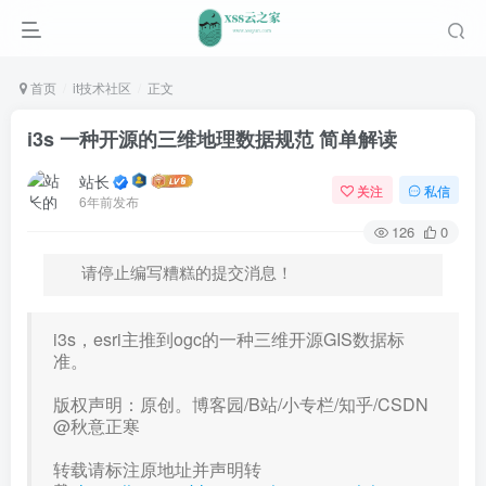
首页
it技术社区
正文
i3s 一种开源的三维地理数据规范 简单解读
站长
关注
私信
6年前发布
126
0
请停止编写糟糕的提交消息！
i3s，esri主推到ogc的一种三维开源GIS数据标
准。
版权声明：原创。博客园/B站/小专栏/知乎/CSDN
@秋意正寒
转载请标注原地址并声明转