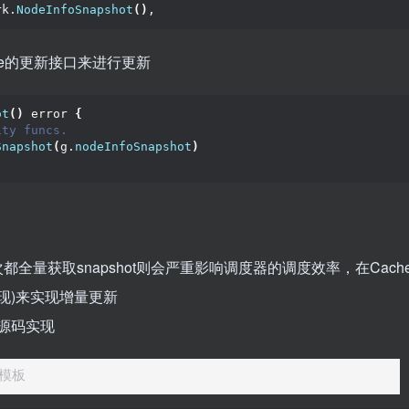
rk.
NodeInfoSnapshot
()
,
che的更新接口来进行更新
ot
()
 error 
{
ity funcs.
Snapshot
(
g.
nodeInfoSnapshot
)
都全量获取snapshot则会严重影响调度器的调度效率，在Cach
实现)来实现增量更新
释模板