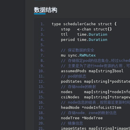
数据结构
type schedulerCache struct 
{
    stop   
<
-chan struct
{}
    ttl    time.
Duration
    period time.
Duration
 // 保证数据的安全
    mu sync.
RWMutex
 // 存储假定pod的信息集合,经过sch
 // 主要是为了进行node资源的占用，可
    assumedPods map
[
string
]
bool
 // pod的状态
    podStates map
[
string
]
*podStat
 // 存储node的映射
    nodes     map
[
string
]
*nodeInf
    csiNodes  map
[
string
]
*storage
 // node信息的链表，按照最近更新时
    headNode *nodeInfoListItem
 // 存储node、zone的映射信息
    nodeTree *NodeTree
 // 镜像信息
    imageStates map
[
string
]
*image