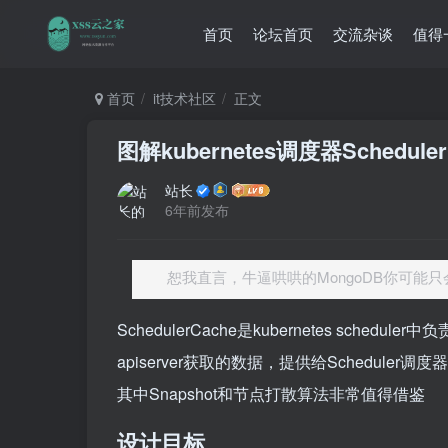
首页
论坛首页
交流杂谈
值得
首页
it技术社区
正文
图解kubernetes调度器Schedu
站长
6年前发布
恕我直言，牛逼哄哄的MongoDB你可能只
SchedulerCache是kubernetes sch
apiserver获取的数据，提供给Schedule
其中Snapshot和节点打散算法非常值得借鉴
设计目标