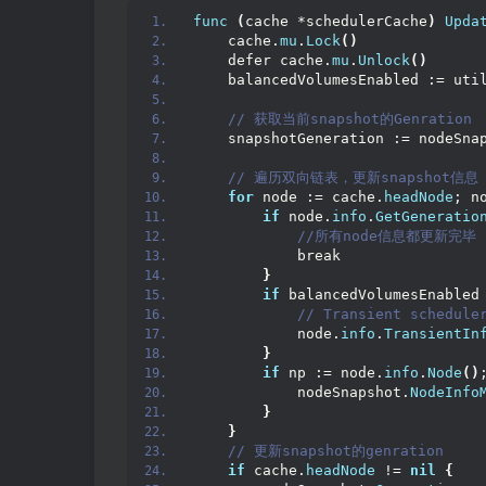
func
(
cache *schedulerCache
)
Upda
    cache.
mu
.
Lock
()
    defer cache.
mu
.
Unlock
()
    balancedVolumesEnabled := uti
 // 获取当前snapshot的Genration
    snapshotGeneration := nodeSna
 // 遍历双向链表，更新snapshot信息
for
 node := cache.
headNode
; n
if
 node.
info
.
GetGeneratio
 //所有node信息都更新完毕
            break
}
if
 balancedVolumesEnabled
 // Transient schedule
            node.
info
.
TransientIn
}
if
 np := node.
info
.
Node
()
            nodeSnapshot.
NodeInfo
}
}
 // 更新snapshot的genration
if
 cache.
headNode
 != 
nil
{