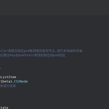
eduler调度后假定pod被调度到某些节点,进行本地临时存储
以通过key在podStats查找到假定的pod信息
e
oListItem
v1beta1.
CSINode
间来进行连接
State