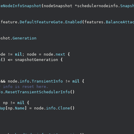
teNodeInfoSnapshot
(
nodeSnapshot *schedulernodeinfo.
Snaps
lfeature.
DefaultFeatureGate
.
Enabled
(
features.
BalanceAtta
pshot.
Generation
ode != 
nil
; node = node.
next
{
n
()
<
= snapshotGeneration 
{
 
&&
 node.
info
.
TransientInfo
 != 
nil
{
r info is reset here.
fo
.
ResetTransientSchedulerInfo
()
; np != 
nil
{
Map
[
np.
Name
]
 = node.
info
.
Clone
()