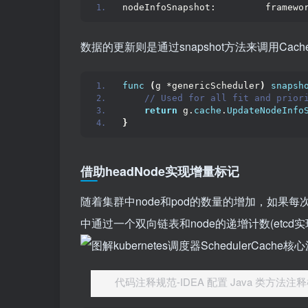
nodeInfoSnapshot:         framewo
数据的更新则是通过snapshot方法来调用Ca
func
(
g *genericScheduler
)
snapsh
 // Used for all fit and prior
return
 g.
cache
.
UpdateNodeInfo
}
借助headNode实现增量标记
随着集群中node和pod的数量的增加，如果每次
中通过一个双向链表和node的递增计数(etcd
代码注释规范-IDEA 配置 Java 类方法注