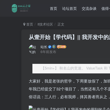
首页
论坛首页
交流杂谈
值得
首页
it技术社区
正文
从壹开始【学代码】|| 我开发中
站长
6年前发布
【5min+】 秋名山的竞速。 ValueTask 和 T
大家好，我是老张的哲学，下周要放假了，加班
年我已经提交了32个项目了，当然还有几个不
俗话说：三人行，必有我师，择其善者而从之