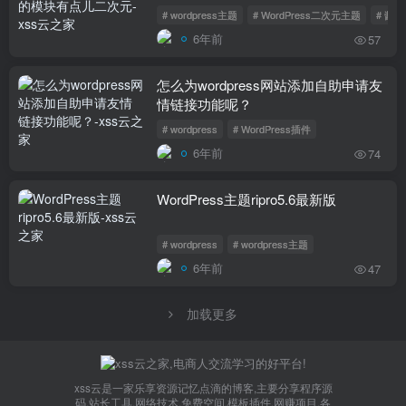
# wordpress主题
# WordPress二次元主题
# 酱茄
6年前
57
怎么为wordpress网站添加自助申请友
情链接功能呢？
# wordpress
# WordPress插件
6年前
74
WordPress主题ripro5.6最新版
# wordpress
# wordpress主题
6年前
47
加载更多
xss云是一家乐享资源记忆点滴的博客,主要分享程序源
码,站长工具,网络技术,免费空间,模板插件,网赚项目,各